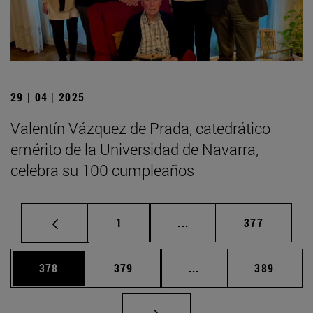
29 | 04 | 2025
Valentín Vázquez de Prada, catedrático
emérito de la Universidad de Navarra,
celebra su 100 cumpleaños
Página
Páginas intermedias Us
Página
1
...
377
Página
Página
Páginas intermedias 
Página
378
379
...
389