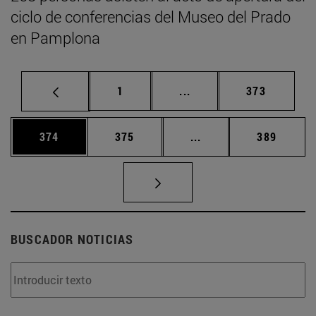
ciclo de conferencias del Museo del Prado
en Pamplona
Página
Páginas intermedias Us
Página
1
...
373
Página
Página
Páginas intermedias 
Página
374
375
...
389
BUSCADOR NOTICIAS