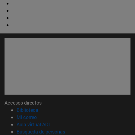
Accesos directos
(abre en nueva ventana)
Biblioteca
(abre en nueva ventana)
Mi correo
(abre en nueva ventana)
Aula virtual ADI
(abre en nueva ventana)
Búsqueda de personas