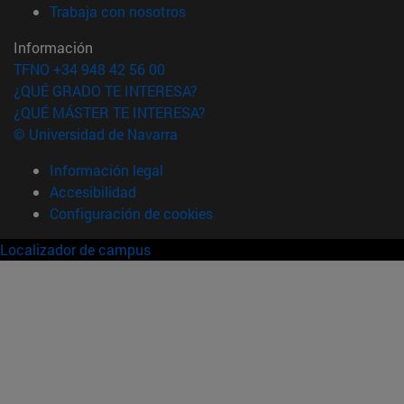
(abre en nueva ventana)
Trabaja con nosotros
Información
TFNO +34 948 42 56 00
¿QUÉ GRADO TE INTERESA?
¿QUÉ MÁSTER TE INTERESA?
© Universidad de Navarra
Información legal
Accesibilidad
Configuración de cookies
Localizador de campus