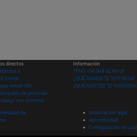
os directos
Información
(abre en nueva ventana)
Biblioteca
TFNO +34 948 42 56 00
(abre en nueva ventana)
Mi correo
¿QUÉ GRADO TE INTERESA?
(abre en nueva ventana)
Aula virtual ADI
¿QUÉ MÁSTER TE INTERESA
(abre en nueva ventana)
Búsqueda de personas
(abre en nueva ventana)
Trabaja con nosotros
versidad de
Información legal
rra
Accesibilidad
Configuración de coo