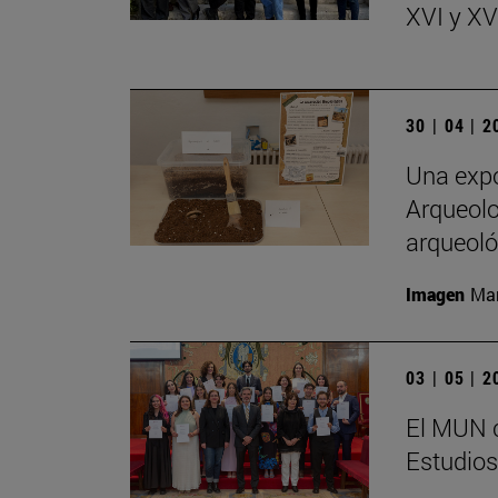
XVI y XVI
30 | 04 | 
Una expo
Arqueolo
arqueoló
Imagen
Man
03 | 05 | 
El MUN c
Estudios