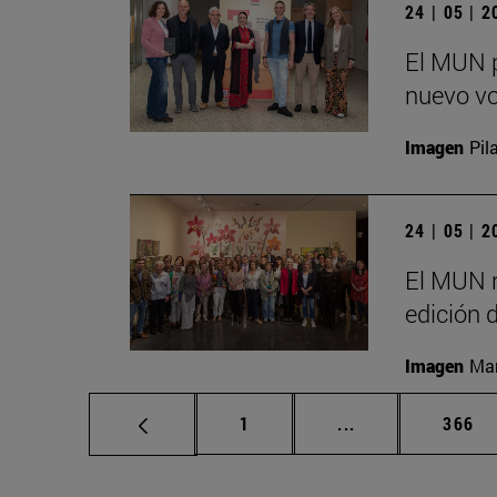
24 | 05 | 
El MUN p
nuevo vo
Imagen
Pil
24 | 05 | 
El MUN r
edición 
Imagen
Man
Página
Páginas intermed
Págin
1
...
366