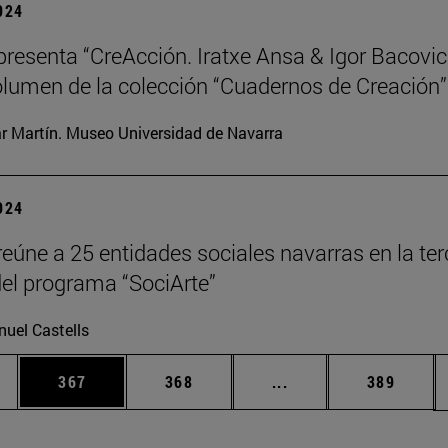
2024
resenta “CreAcción. Iratxe Ansa & Igor Bacovic
lumen de la colección “Cuadernos de Creación”
ar Martín. Museo Universidad de Navarra
2024
eúne a 25 entidades sociales navarras en la ter
del programa “SociArte”
uel Castells
ias Use TAB para desplazarse.
a
Página
Página
Páginas intermedias 
Página
367
368
...
389