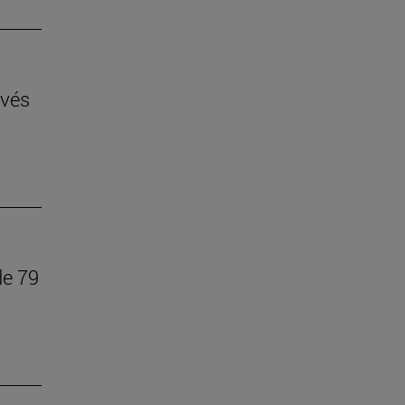
avés
de 79