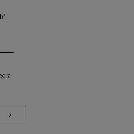
h”,
cera
Use TAB para desplazarse.