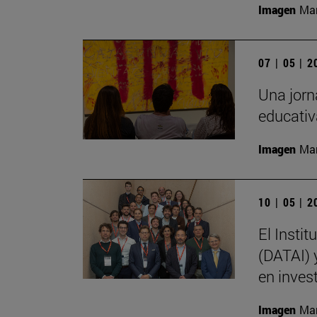
Imagen
Man
07 | 05 | 
Una jorna
educativ
Imagen
Man
10 | 05 | 
El Instit
(DATAI) 
en inves
Imagen
Man