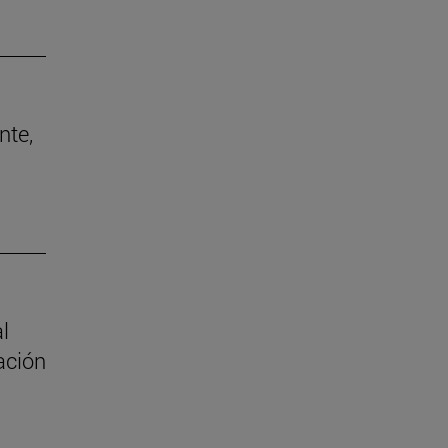
nte,
al
ación