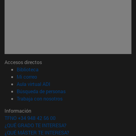
Accesos directos
(abre en nueva ventana)
Biblioteca
(abre en nueva ventana)
Mi correo
(abre en nueva ventana)
Aula virtual ADI
(abre en nueva ventana)
Búsqueda de personas
(abre en nueva ventana)
Trabaja con nosotros
Información
TFNO +34 948 42 56 00
¿QUÉ GRADO TE INTERESA?
¿QUÉ MÁSTER TE INTERESA?