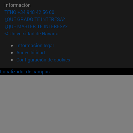
Información
TFNO +34 948 42 56 00
¿QUÉ GRADO TE INTERESA?
¿QUÉ MÁSTER TE INTERESA?
© Universidad de Navarra
Información legal
Accesibilidad
Configuración de cookies
Localizador de campus