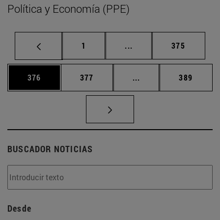
Política y Economía (PPE)
Página
Páginas intermedias Us
Página
1
...
375
Página
Página
Páginas intermedias 
Página
376
377
...
389
BUSCADOR NOTICIAS
Desde