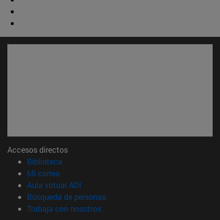
Accesos directos
(abre en nueva ventana)
Biblioteca
(abre en nueva ventana)
Mi correo
(abre en nueva ventana)
Aula virtual ADI
(abre en nueva ventana)
Búsqueda de personas
(abre en nueva ventana)
Trabaja con nosotros