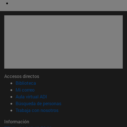
Accesos directos
(abre en nueva ventana)
Biblioteca
(abre en nueva ventana)
Mi correo
(abre en nueva ventana)
Aula virtual ADI
(abre en nueva ventana)
Búsqueda de personas
(abre en nueva ventana)
Trabaja con nosotros
Información