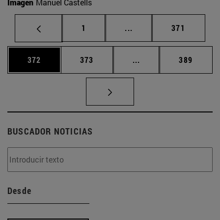
Imagen
Manuel Castells
Página
Páginas intermedias Us
Página
1
...
371
Página
Página
Páginas intermedias 
Página
372
373
...
389
BUSCADOR NOTICIAS
Desde