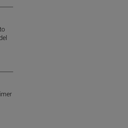
to
del
rimer