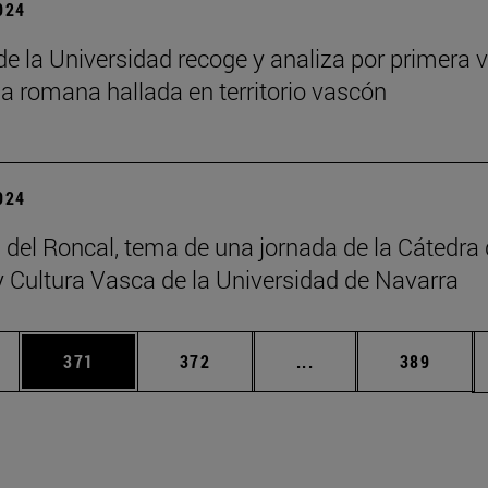
2024
 de la Universidad recoge y analiza por primera v
ia romana hallada en territorio vascón
2024
 del Roncal, tema de una jornada de la Cátedra
 Cultura Vasca de la Universidad de Navarra
ias Use TAB para desplazarse.
a
Página
Página
Páginas intermedias 
Página
371
372
...
389