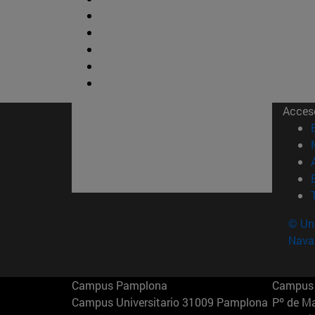
Acces
© Uni
Nava
Campus Pamplona
Campus 
Campus Universitario 31009 Pamplona
Pº de M