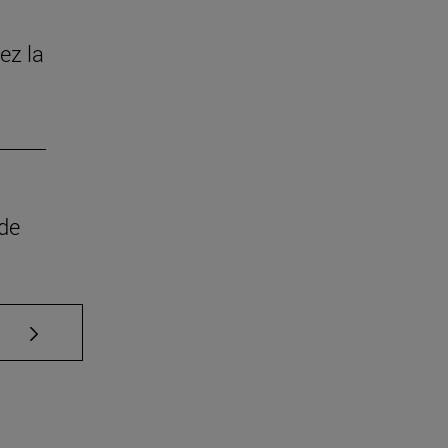
ez la
 de
Use TAB para desplazarse.