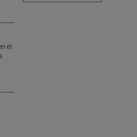
en el
a