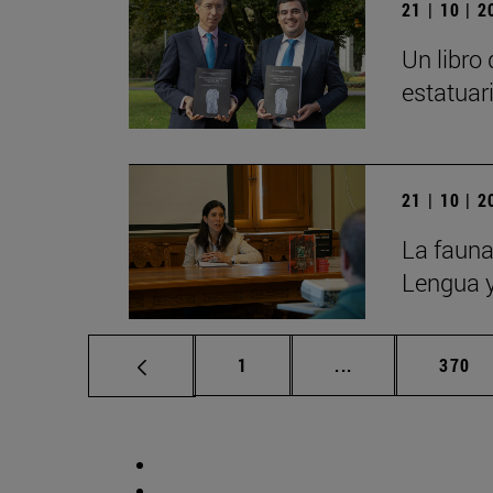
21 | 10 | 
Un libro
estatuar
21 | 10 | 
La fauna
Lengua y
Página
Páginas intermed
Págin
1
...
370