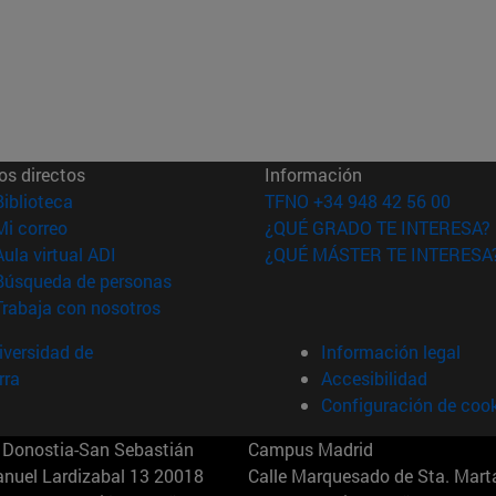
os directos
Información
(abre en nueva ventana)
Biblioteca
TFNO +34 948 42 56 00
(abre en nueva ventana)
Mi correo
¿QUÉ GRADO TE INTERESA?
(abre en nueva ventana)
Aula virtual ADI
¿QUÉ MÁSTER TE INTERESA
(abre en nueva ventana)
Búsqueda de personas
(abre en nueva ventana)
Trabaja con nosotros
versidad de
Información legal
rra
Accesibilidad
Configuración de coo
Donostia-San Sebastián
Campus Madrid
anuel Lardizabal 13 20018
Calle Marquesado de Sta. Marta