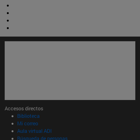
Accesos directos
(abre en nueva ventana)
Biblioteca
(abre en nueva ventana)
Mi correo
(abre en nueva ventana)
Aula virtual ADI
(abre en nueva ventana)
Búsqueda de personas