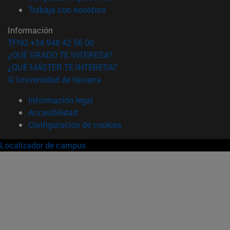
(abre en nueva ventana)
Trabaja con nosotros
Información
TFNO +34 948 42 56 00
¿QUÉ GRADO TE INTERESA?
¿QUÉ MÁSTER TE INTERESA?
© Universidad de Navarra
Información legal
Accesibilidad
Configuración de cookies
Localizador de campus