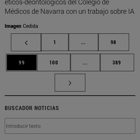
éticos-deontológicos del Colegio de
Médicos de Navarra con un trabajo sobre IA
Imagen
Cedida
Página
Páginas intermedias Us
Página
1
...
98
Página
Página
Páginas intermedias U
Página
99
100
...
389
BUSCADOR NOTICIAS