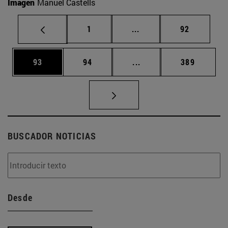
Imagen
Manuel Castells
Página
Páginas intermedias Us
Página
1
...
92
Página
Página
Páginas intermedias U
Página
93
94
...
389
BUSCADOR NOTICIAS
Desde