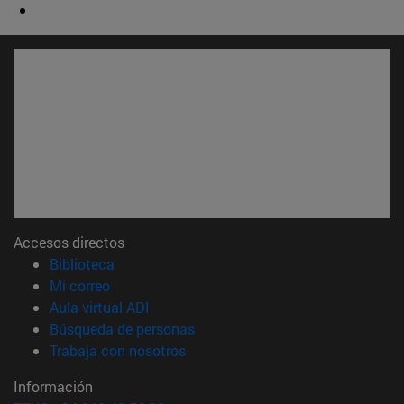
Accesos directos
(abre en nueva ventana)
Biblioteca
(abre en nueva ventana)
Mi correo
(abre en nueva ventana)
Aula virtual ADI
(abre en nueva ventana)
Búsqueda de personas
(abre en nueva ventana)
Trabaja con nosotros
Información