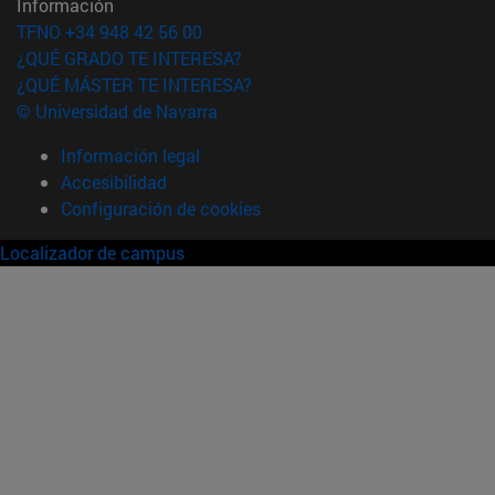
Información
TFNO +34 948 42 56 00
¿QUÉ GRADO TE INTERESA?
¿QUÉ MÁSTER TE INTERESA?
© Universidad de Navarra
Información legal
Accesibilidad
Configuración de cookies
Localizador de campus