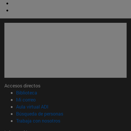
Accesos directos
(abre en nueva ventana)
Biblioteca
(abre en nueva ventana)
Mi correo
(abre en nueva ventana)
Aula virtual ADI
(abre en nueva ventana)
Búsqueda de personas
(abre en nueva ventana)
Trabaja con nosotros