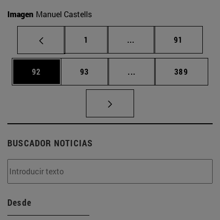
Imagen
Manuel Castells
Página
Páginas intermedias Us
Página
1
...
91
Página
Página
Páginas intermedias U
Página
92
93
...
389
BUSCADOR NOTICIAS
Desde