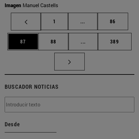
Imagen
Manuel Castells
Página
Páginas intermedias Us
Página
1
...
86
Página
Página
Páginas intermedias U
Página
87
88
...
389
BUSCADOR NOTICIAS
Desde