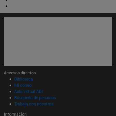
Accesos directos
(abre en nueva ventana)
Biblioteca
(abre en nueva ventana)
Mi correo
(abre en nueva ventana)
Aula virtual ADI
(abre en nueva ventana)
Búsqueda de personas
(abre en nueva ventana)
Trabaja con nosotros
Información