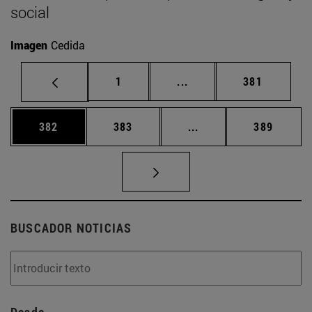
social
Imagen
Cedida
Página
Páginas intermedias Us
Página
1
...
381
Página
Página
Páginas intermedias 
Página
382
383
...
389
BUSCADOR NOTICIAS
Desde