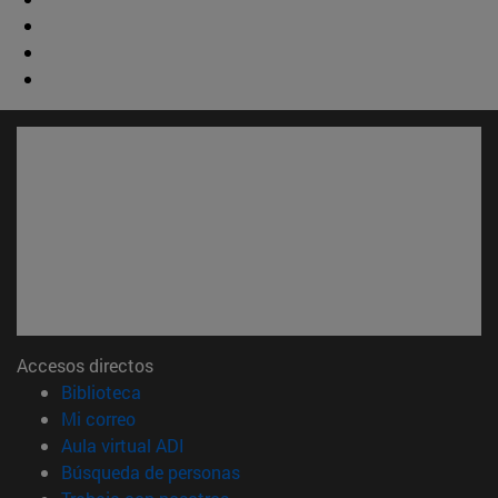
Accesos directos
(abre en nueva ventana)
Biblioteca
(abre en nueva ventana)
Mi correo
(abre en nueva ventana)
Aula virtual ADI
(abre en nueva ventana)
Búsqueda de personas
(abre en nueva ventana)