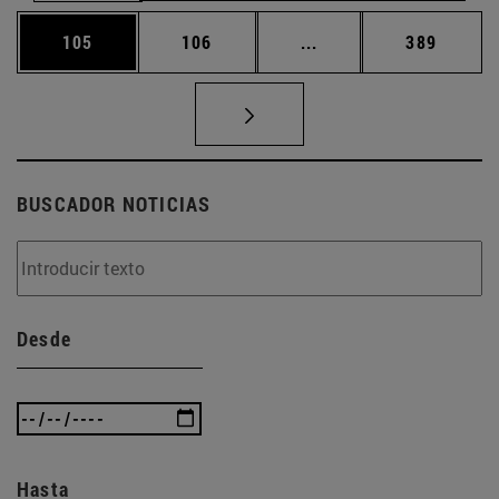
Página
Página
Páginas intermedias 
Página
105
106
...
389
BUSCADOR NOTICIAS
Desde
Hasta