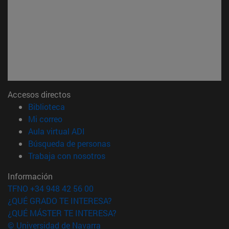
Accesos directos
(abre en nueva ventana)
Biblioteca
(abre en nueva ventana)
Mi correo
(abre en nueva ventana)
Aula virtual ADI
(abre en nueva ventana)
Búsqueda de personas
(abre en nueva ventana)
Trabaja con nosotros
Información
TFNO +34 948 42 56 00
¿QUÉ GRADO TE INTERESA?
¿QUÉ MÁSTER TE INTERESA?
© Universidad de Navarra