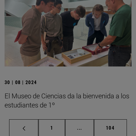
30 | 08 | 2024
El Museo de Ciencias da la bienvenida a los
estudiantes de 1º
Página
Páginas intermedias Us
Página
1
...
104