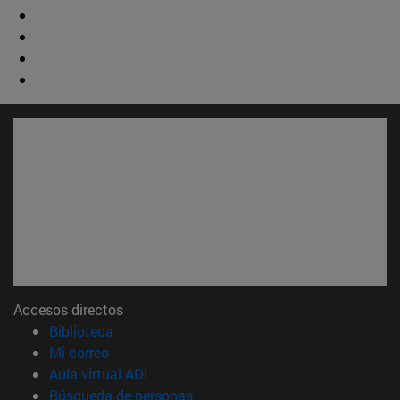
Accesos directos
(abre en nueva ventana)
Biblioteca
(abre en nueva ventana)
Mi correo
(abre en nueva ventana)
Aula virtual ADI
(abre en nueva ventana)
Búsqueda de personas