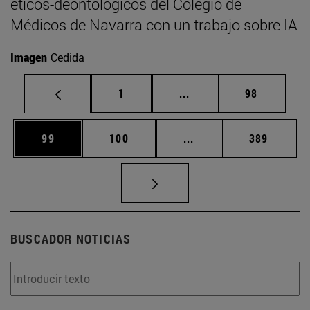
éticos-deontológicos del Colegio de
Médicos de Navarra con un trabajo sobre IA
Imagen
Cedida
Página
Páginas intermedias Us
Página
1
...
98
Página
Página
Páginas intermedias U
Página
99
100
...
389
BUSCADOR NOTICIAS