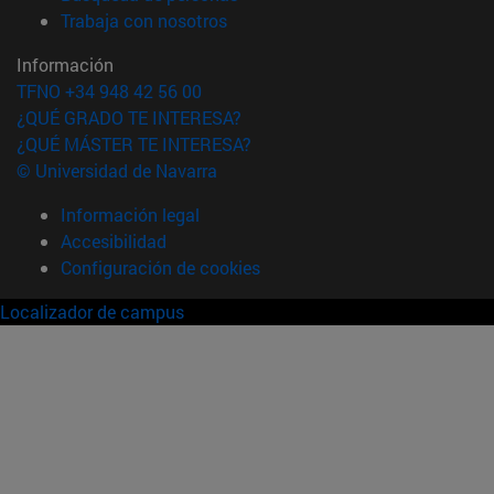
(abre en nueva ventana)
Trabaja con nosotros
Información
TFNO +34 948 42 56 00
¿QUÉ GRADO TE INTERESA?
¿QUÉ MÁSTER TE INTERESA?
© Universidad de Navarra
Información legal
Accesibilidad
Configuración de cookies
Localizador de campus