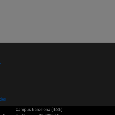
?
kies
Campus Barcelona (IESE)