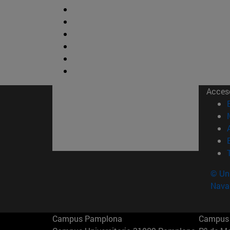
Acces
© Uni
Nava
Campus Pamplona
Campus 