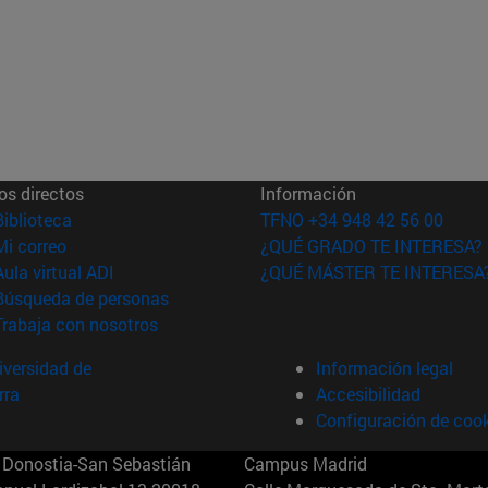
os directos
Información
(abre en nueva ventana)
Biblioteca
TFNO +34 948 42 56 00
(abre en nueva ventana)
Mi correo
¿QUÉ GRADO TE INTERESA?
(abre en nueva ventana)
Aula virtual ADI
¿QUÉ MÁSTER TE INTERESA
(abre en nueva ventana)
Búsqueda de personas
(abre en nueva ventana)
Trabaja con nosotros
versidad de
Información legal
rra
Accesibilidad
Configuración de coo
Donostia-San Sebastián
Campus Madrid