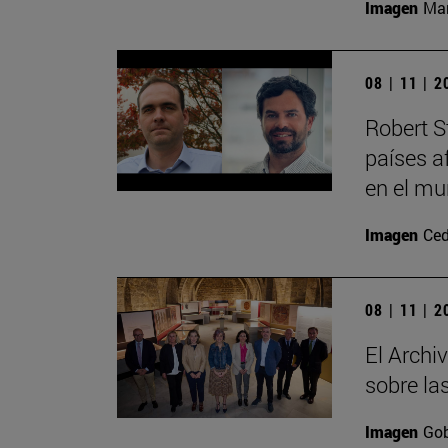
Imagen
Man
08 | 11 | 
Robert S
países a
en el mu
Imagen
Ced
08 | 11 | 
El Archi
sobre la
Imagen
Gob