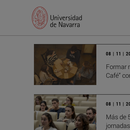
08 | 11 | 
Formar m
Café” c
08 | 11 | 
Más de 5
jornadas