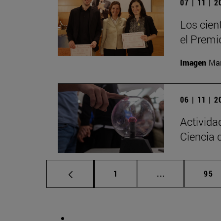
07 | 11 | 
Los cien
el Premi
Imagen
Man
06 | 11 | 
Activida
Ciencia 
Página
Páginas interm
Pág
1
...
95