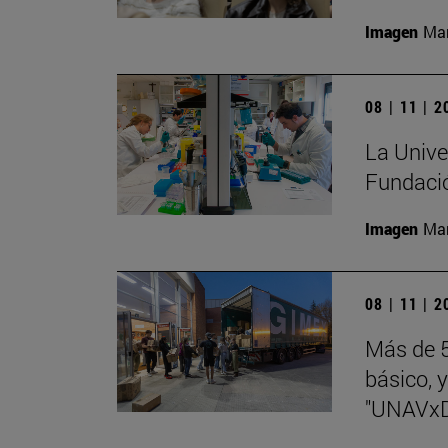
Imagen
Man
08 | 11 | 
La Univer
Fundaci
Imagen
Man
08 | 11 | 
Más de 5
básico, y
"UNAVx