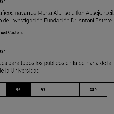
2024
tíficos navarros Marta Alonso e Iker Ausejo reci
o de Investigación Fundación Dr. Antoni Esteve
uel Castells
2024
des para todos los públicos en la Semana de la
de la Universidad
edias Use TAB para desplazarse.
ina
Página
Página
Páginas intermedias Us
Página
96
97
...
389