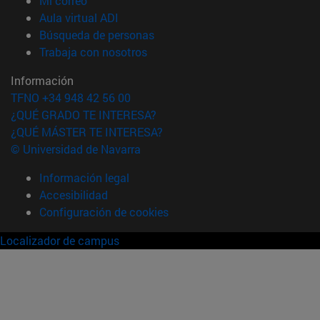
Mi correo
(abre en nueva ventana)
Aula virtual ADI
(abre en nueva ventana)
Búsqueda de personas
(abre en nueva ventana)
Trabaja con nosotros
Información
TFNO +34 948 42 56 00
¿QUÉ GRADO TE INTERESA?
¿QUÉ MÁSTER TE INTERESA?
© Universidad de Navarra
Información legal
Accesibilidad
Configuración de cookies
Localizador de campus