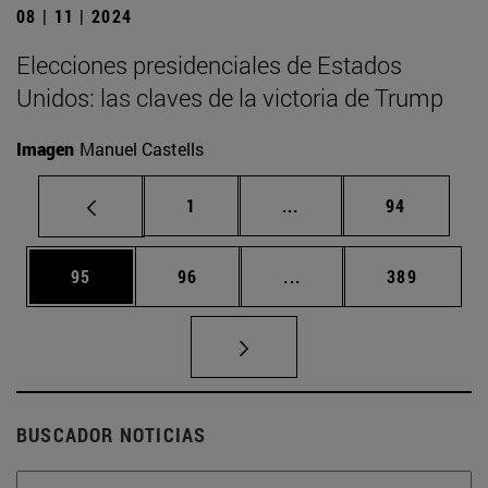
08 | 11 | 2024
Elecciones presidenciales de Estados
Unidos: las claves de la victoria de Trump
Imagen
Manuel Castells
Página
Páginas intermedias Us
Página
1
...
94
Página
Página
Páginas intermedias U
Página
95
96
...
389
BUSCADOR NOTICIAS