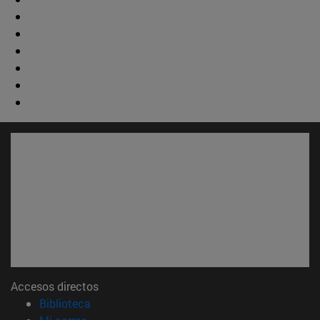
Accesos directos
(abre en nueva ventana)
Biblioteca
(abre en nueva ventana)