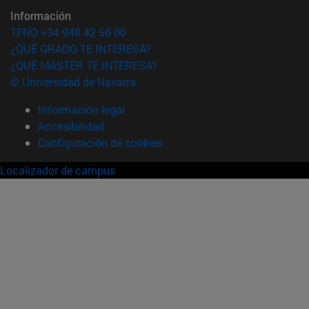
Información
TFNO +34 948 42 56 00
¿QUÉ GRADO TE INTERESA?
¿QUÉ MÁSTER TE INTERESA?
© Universidad de Navarra
Información legal
Accesibilidad
Configuración de cookies
Localizador de campus