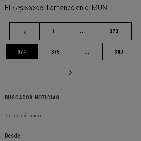
El
Legado
del flamenco en el MUN
Página
Páginas intermedias Us
Página
1
...
373
Página
Página
Páginas intermedias 
Página
374
375
...
389
BUSCADOR NOTICIAS
Desde