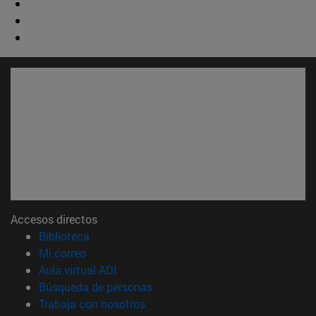
Accesos directos
(abre en nueva ventana)
Biblioteca
(abre en nueva ventana)
Mi correo
(abre en nueva ventana)
Aula virtual ADI
(abre en nueva ventana)
Búsqueda de personas
(abre en nueva ventana)
Trabaja con nosotros