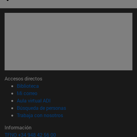
Accesos directos
(abre en nueva ventana)
Biblioteca
(abre en nueva ventana)
Mi correo
(abre en nueva ventana)
Aula virtual ADI
(abre en nueva ventana)
Búsqueda de personas
(abre en nueva ventana)
Trabaja con nosotros
Información
TFNO +34 948 42 56 00