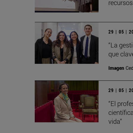
recursos
29 | 05 | 
“La gest
que clav
Imagen
Ced
29 | 05 | 
“El prof
científic
vida”