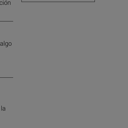
ación
 algo
 la