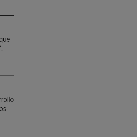
 que
.
rollo
los