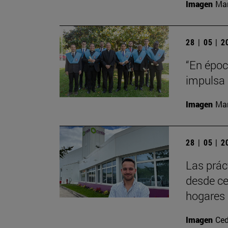
Imagen
Man
28 | 05 | 
“En época
impulsa 
Imagen
Man
28 | 05 | 
Las prác
desde ce
hogares 
Imagen
Ced