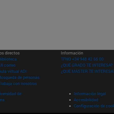
os directos
Información
(abre en nueva ventana)
Biblioteca
TFNO +34 948 42 56 00
(abre en nueva ventana)
Mi correo
¿QUÉ GRADO TE INTERESA?
(abre en nueva ventana)
Aula virtual ADI
¿QUÉ MÁSTER TE INTERESA
(abre en nueva ventana)
Búsqueda de personas
(abre en nueva ventana)
Trabaja con nosotros
versidad de
Información legal
rra
Accesibilidad
Configuración de coo