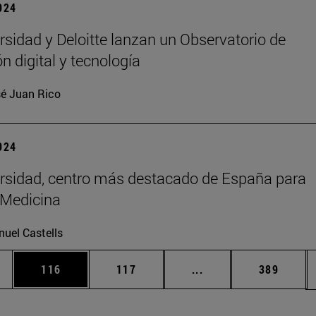
2024
rsidad y Deloitte lanzan un Observatorio de
n digital y tecnología
é Juan Rico
2024
rsidad, centro más destacado de España para
 Medicina
uel Castells
ias Use TAB para desplazarse.
a
Página
Página
Páginas intermedias 
Página
116
117
...
389