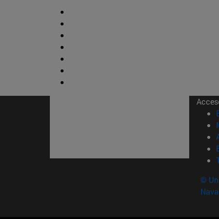
Acces
© Uni
Nava