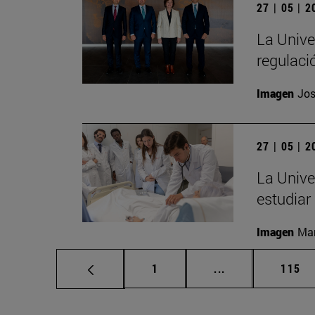
27 | 05 | 
La Unive
regulació
Imagen
Jos
27 | 05 | 
La Unive
estudiar
Imagen
Man
Página
Páginas intermed
Págin
1
...
115