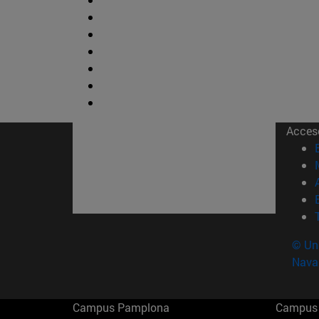
Acces
© Uni
Nava
Campus Pamplona
Campus 