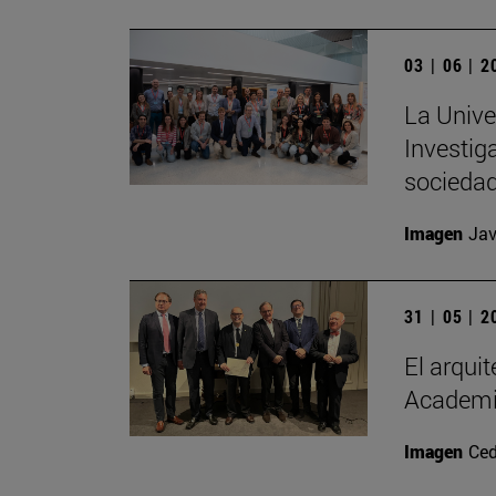
03 | 06 | 
La Unive
Investiga
socieda
Imagen
Jav
31 | 05 | 
El arqui
Academia
Imagen
Ced