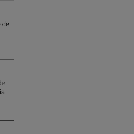
e de
de
ia