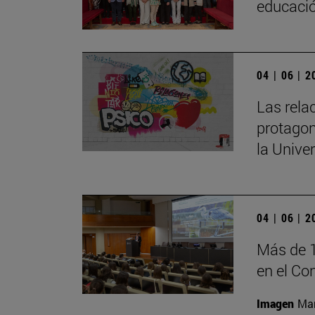
educaci
04 | 06 | 
Las rela
protagon
la Univer
04 | 06 | 
Más de 1
en el Co
Imagen
Man