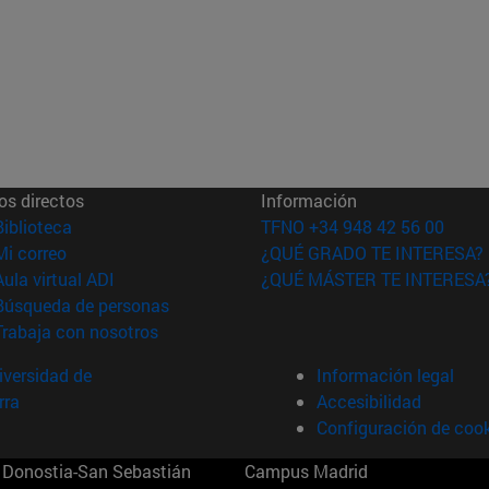
os directos
Información
(abre en nueva ventana)
Biblioteca
TFNO +34 948 42 56 00
(abre en nueva ventana)
Mi correo
¿QUÉ GRADO TE INTERESA?
(abre en nueva ventana)
Aula virtual ADI
¿QUÉ MÁSTER TE INTERESA
(abre en nueva ventana)
Búsqueda de personas
(abre en nueva ventana)
Trabaja con nosotros
versidad de
Información legal
rra
Accesibilidad
Configuración de coo
Donostia-San Sebastián
Campus Madrid