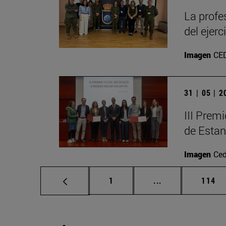
La profe
del ejer
Imagen
CE
31 | 05 | 
III Premi
de Estan
Imagen
Ced
Página
Páginas intermed
Págin
1
...
114