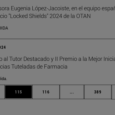
sora Eugenia López-Jacoiste, en el equipo espa
cicio "Locked Shields" 2024 de la OTAN
DIDA
2024
o al Tutor Destacado y II Premio a la Mejor Inici
cias Tuteladas de Farmacia
ida.
ias Use TAB para desplazarse.
a
Página
Página
Páginas intermedias 
Página
115
116
...
389