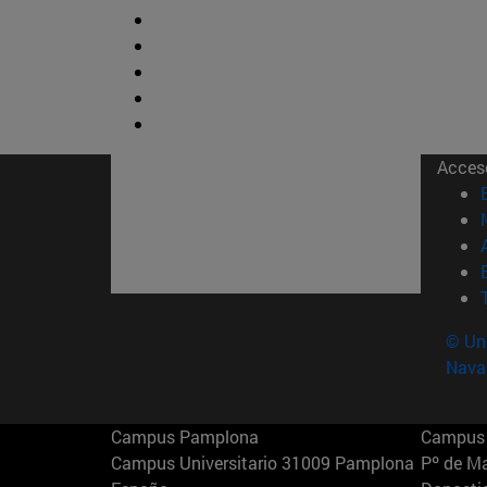
Acces
© Uni
Nava
Campus Pamplona
Campus 
Campus Universitario 31009 Pamplona
Pº de M