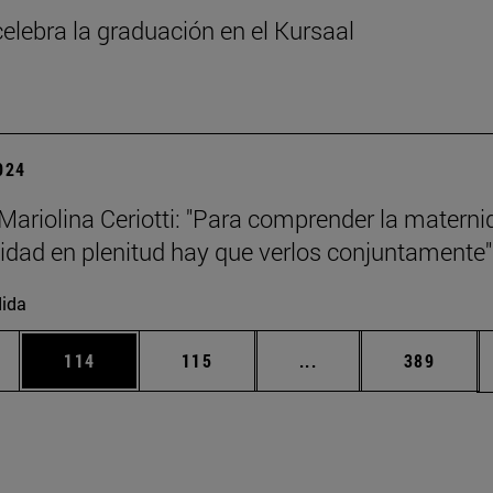
elebra la graduación en el Kursaal
2024
Mariolina Ceriotti: "Para comprender la materni
nidad en plenitud hay que verlos conjuntamente"
ida
ias Use TAB para desplazarse.
a
Página
Página
Páginas intermedias 
Página
114
115
...
389