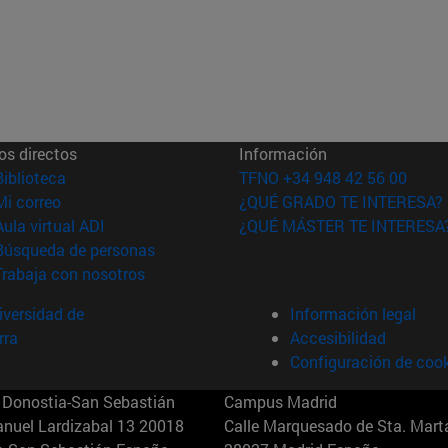
os directos
Información
(abre en nueva ventana)
Biblioteca
TFNO +34 948 42 56 00
(abre en nueva ventana)
Mi correo
¿QUÉ GRADO TE INTERESA?
(abre en nueva ventana)
Aula virtual ADI
¿QUÉ MÁSTER TE INTERESA
(abre en nueva ventana)
Búsqueda de personas
(abre en nueva ventana)
Trabaja con nosotros
versidad de
Información legal
rra
Accesibilidad
Configuración de coo
Donostia-San Sebastián
Campus Madrid
anuel Lardizabal 13 20018
Calle Marquesado de Sta. Marta