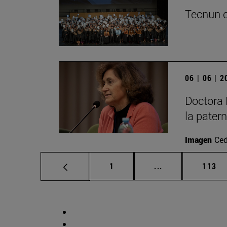
Tecnun c
06 | 06 | 
Doctora 
la pater
Imagen
Ced
Página
Páginas intermed
Págin
1
...
113