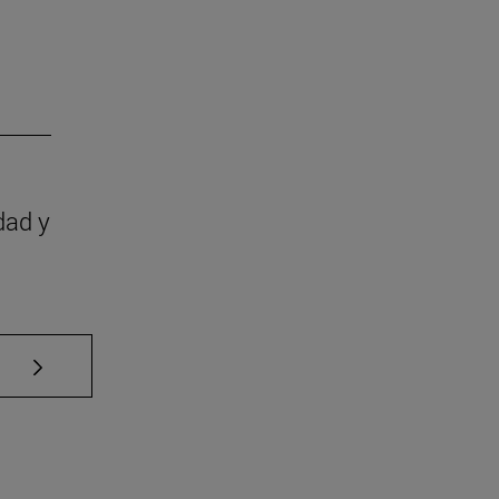
dad y
Use TAB para desplazarse.