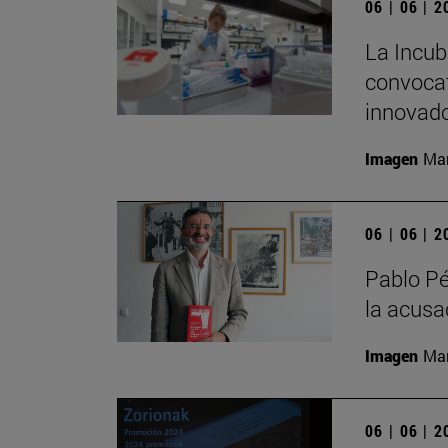
06 | 06 | 
La Incub
convocat
innovado
Imagen
Man
06 | 06 | 
Pablo Pé
la acusac
Imagen
Man
06 | 06 | 