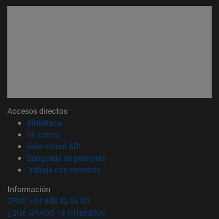
Accesos directos
(abre en nueva ventana)
Biblioteca
(abre en nueva ventana)
Mi correo
(abre en nueva ventana)
Aula virtual ADI
(abre en nueva ventana)
Búsqueda de personas
(abre en nueva ventana)
Trabaja con nosotros
Información
TFNO +34 948 42 56 00
¿QUÉ GRADO TE INTERESA?