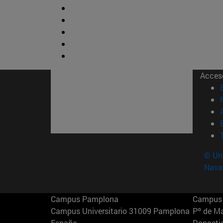
Acces
© Uni
Nava
Campus Pamplona
Campus 
Campus Universitario 31009 Pamplona
Pº de M
España
Donosti