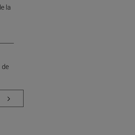
e la
d de
Use TAB para desplazarse.