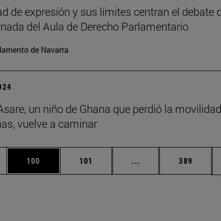
ad de expresión y sus límites centran el debate d
nada del Aula de Derecho Parlamentario
lamento de Navarra
2024
Asare, un niño de Ghana que perdió la movilida
nas, vuelve a caminar
dias Use TAB para desplazarse.
na
Página
Página
Páginas intermedias 
Página
100
101
...
389