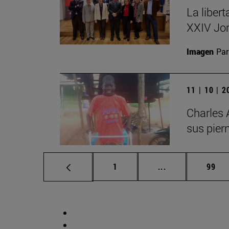
La libert
XXIV Jor
Imagen
Par
11 | 10 | 
Charles 
sus pier
Página
Páginas interme
Pági
1
...
99