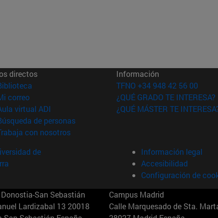
os directos
Información
(abre en nueva ventana)
Biblioteca
TFNO +34 948 42 56 00
(abre en nueva ventana)
Mi correo
¿QUÉ GRADO TE INTERESA?
(abre en nueva ventana)
Aula virtual ADI
¿QUÉ MÁSTER TE INTERESA
(abre en nueva ventana)
Búsqueda de personas
(abre en nueva ventana)
Trabaja con nosotros
versidad de
Información legal
rra
Accesibilidad
Configuración de coo
Donostia-San Sebastián
Campus Madrid
anuel Lardizabal 13 20018
Calle Marquesado de Sta. Marta
a-San Sebastián España
28027 Madrid España