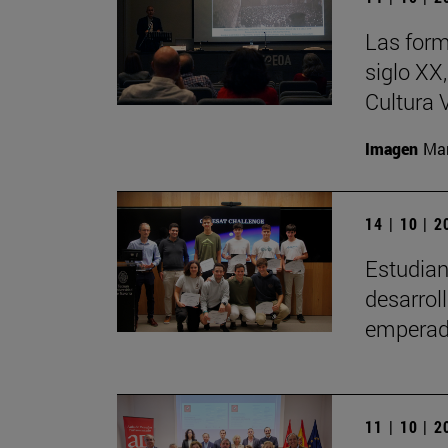
Las form
siglo XX
Cultura 
Imagen
Man
14 | 10 | 
Estudian
desarrol
emperado
11 | 10 | 