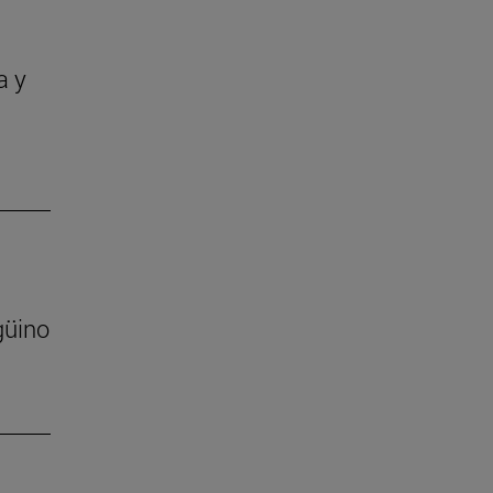
a y
güino