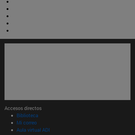
Accesos directos
(abre en nueva ventana)
Biblioteca
(abre en nueva ventana)
Mi correo
(abre en nueva ventana)
Aula virtual ADI