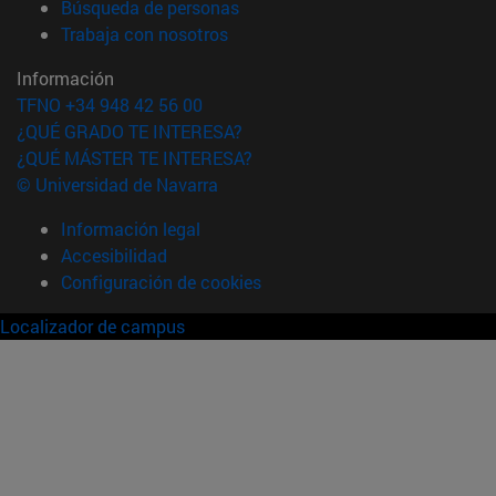
(abre en nueva ventana)
Búsqueda de personas
(abre en nueva ventana)
Trabaja con nosotros
Información
TFNO +34 948 42 56 00
¿QUÉ GRADO TE INTERESA?
¿QUÉ MÁSTER TE INTERESA?
© Universidad de Navarra
Información legal
Accesibilidad
Configuración de cookies
Localizador de campus