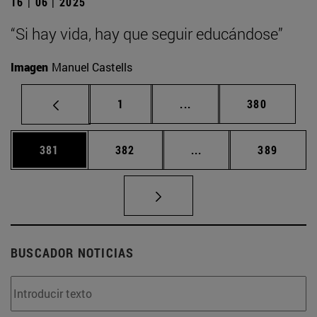
16 | 06 | 2025
“Si hay vida, hay que seguir educándose”
Imagen
Manuel Castells
Página
Páginas intermedias Us
Página
1
...
380
Página
Página
Páginas intermedias 
Página
381
382
...
389
BUSCADOR NOTICIAS