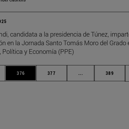
2025
di, candidata a la presidencia de Túnez, impart
ón en la Jornada Santo Tomás Moro del Grado 
a, Política y Economía (PPE)
ias Use TAB para desplazarse.
a
Página
Página
Páginas intermedias 
Página
376
377
...
389