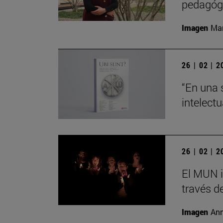
pedagógi
Imagen
Man
26 | 02 | 
“En una 
intelect
26 | 02 | 
El MUN i
través de
Imagen
Ann