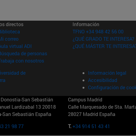
os directos
Información
(abre en nueva ventana)
Biblioteca
TFNO +34 948 42 56 00
(abre en nueva ventana)
Mi correo
¿QUÉ GRADO TE INTERESA?
(abre en nueva ventana)
Aula virtual ADI
¿QUÉ MÁSTER TE INTERESA
(abre en nueva ventana)
Búsqueda de personas
(abre en nueva ventana)
Trabaja con nosotros
versidad de
Información legal
rra
Accesibilidad
Configuración de coo
Donostia-San Sebastián
Campus Madrid
anuel Lardizabal 13 20018
Calle Marquesado de Sta. Marta
a-San Sebastián España
28027 Madrid España
43 21 98 77
T.
+34 914 51 43 41