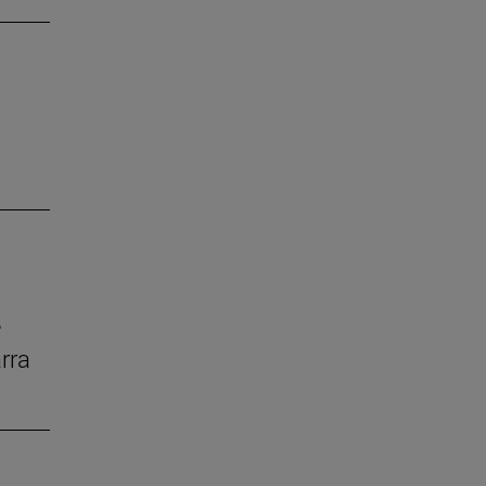
e
rra