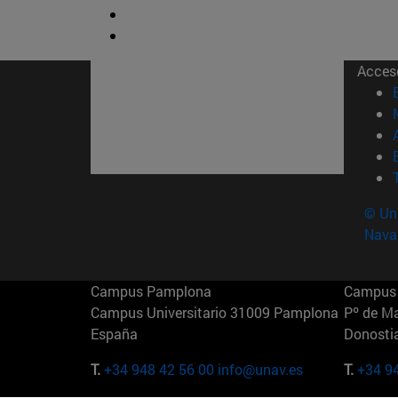
Acces
© Uni
Nava
Campus Pamplona
Campus 
Campus Universitario 31009 Pamplona
Pº de M
España
Donosti
T.
+34 948 42 56 00
info@unav.es
T.
+34 9