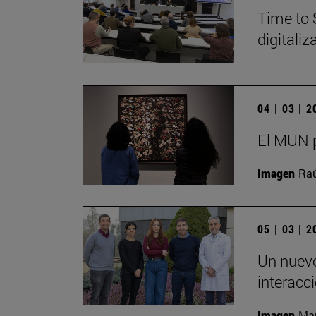
Time to 
digitali
04 | 03 | 
El MUN p
Imagen
Raú
05 | 03 | 
Un nuevo
interacc
Imagen
Man