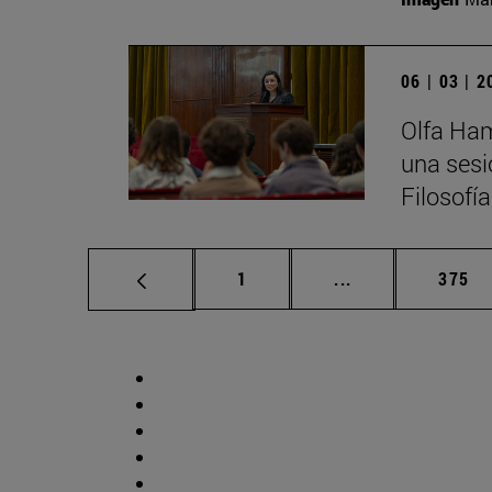
06 | 03 | 
Olfa Ham
una sesi
Filosofí
Página
Páginas intermed
Págin
1
...
375