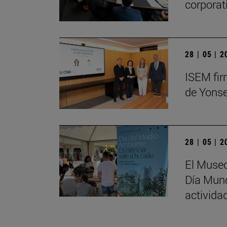
corporat
28 | 05 | 
ISEM fir
de Yonse
28 | 05 | 
El Museo
Día Mund
activida