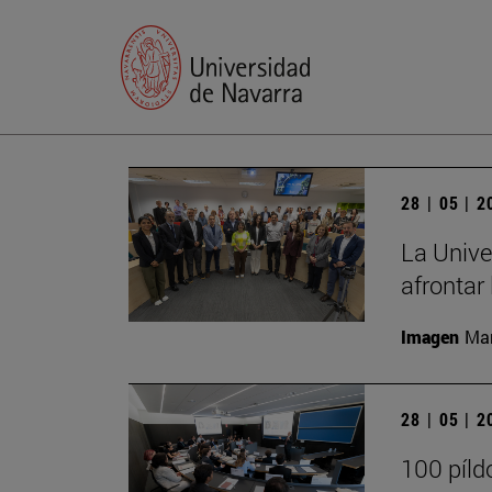
28 | 05 | 
La Unive
afrontar 
Imagen
Man
28 | 05 | 
100 píld