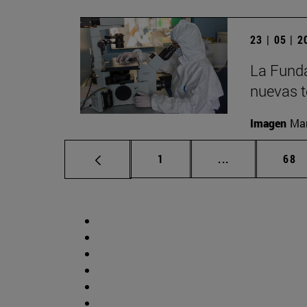
23 | 05 | 
La Funda
nuevas t
Imagen
Man
Página
Páginas interm
Pág
1
...
68