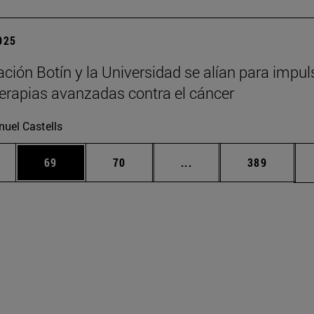
2025
ción Botín y la Universidad se alían para impul
erapias avanzadas contra el cáncer
uel Castells
edias Use TAB para desplazarse.
ina
Página
Página
Páginas intermedias Us
Página
69
70
...
389