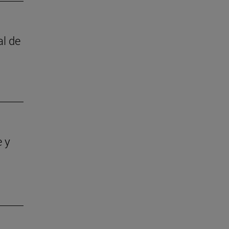
al de
e y