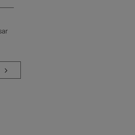
sar
e TAB para desplazarse.