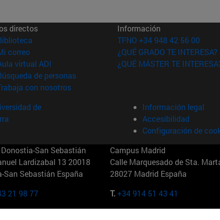
os directos
Información
(abre en nueva ventana)
Biblioteca
TFNO +34 948 42 56 00
(abre en nueva ventana)
Mi correo
¿QUÉ GRADO TE INTERESA?
(abre en nueva ventana)
Aula virtual ADI
¿QUÉ MÁSTER TE INTERESA
(abre en nueva ventana)
Búsqueda de personas
(abre en nueva ventana)
Trabaja con nosotros
versidad de
Información legal
rra
Accesibilidad
Configuración de coo
Donostia-San Sebastián
Campus Madrid
anuel Lardizabal 13 20018
Calle Marquesado de Sta. Marta
a-San Sebastián España
28027 Madrid España
43 21 98 77
T.
+34 914 51 43 41
Nueva York (IESE)
Campus Munich (IESE)