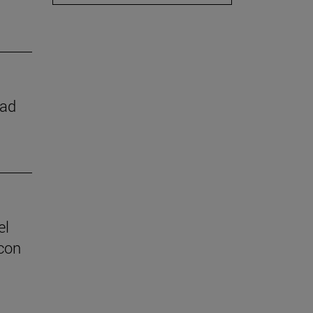
dad
el
con