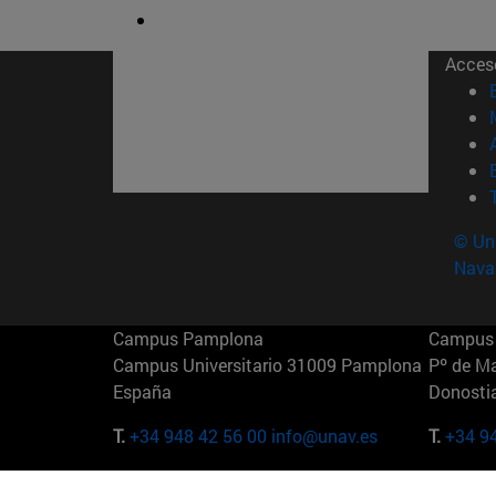
Acces
© Uni
Nava
Campus Pamplona
Campus 
Campus Universitario 31009 Pamplona
Pº de M
España
Donosti
T.
+34 948 42 56 00
info@unav.es
T.
+34 9
Campus Madrid (IESE)
Campus 