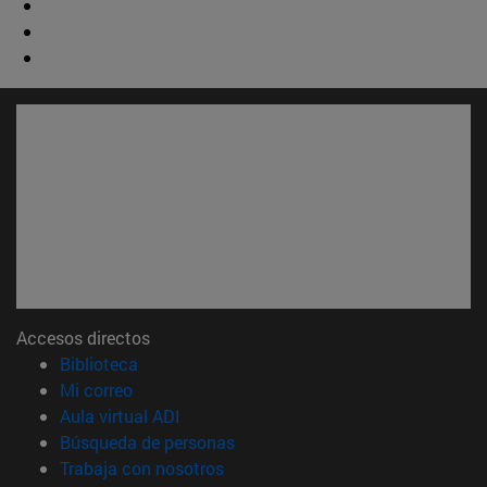
Accesos directos
(abre en nueva ventana)
Biblioteca
(abre en nueva ventana)
Mi correo
(abre en nueva ventana)
Aula virtual ADI
(abre en nueva ventana)
Búsqueda de personas
(abre en nueva ventana)
Trabaja con nosotros