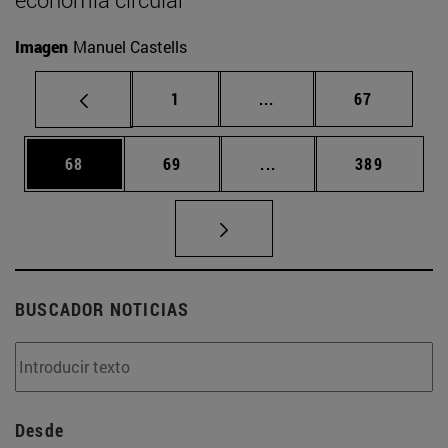
Imagen
Manuel Castells
Página
Páginas intermedias Us
Página
1
...
67
Página
Página
Páginas intermedias U
Página
68
69
...
389
BUSCADOR NOTICIAS
Desde