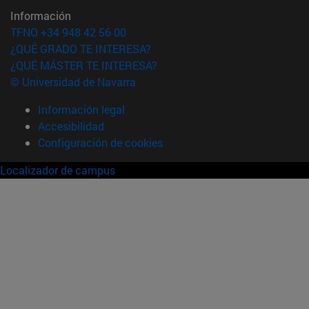
Información
TFNO +34 948 42 56 00
¿QUÉ GRADO TE INTERESA?
¿QUÉ MÁSTER TE INTERESA?
© Universidad de Navarra
Información legal
Accesibilidad
Configuración de cookies
Localizador de campus