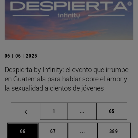
06 | 06 | 2025
Despierta by Infinity: el evento que irrumpe
en Guatemala para hablar sobre el amor y
la sexualidad a cientos de jóvenes
Página
Páginas intermedias Us
Página
1
...
65
Página
Página
Páginas intermedias U
Página
66
67
...
389