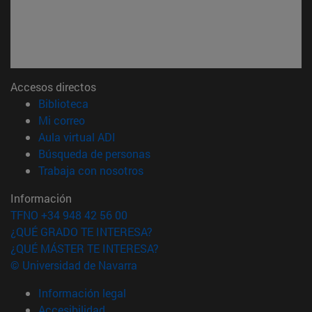
Accesos directos
(abre en nueva ventana)
Biblioteca
(abre en nueva ventana)
Mi correo
(abre en nueva ventana)
Aula virtual ADI
(abre en nueva ventana)
Búsqueda de personas
(abre en nueva ventana)
Trabaja con nosotros
Información
TFNO +34 948 42 56 00
¿QUÉ GRADO TE INTERESA?
¿QUÉ MÁSTER TE INTERESA?
© Universidad de Navarra
Información legal
Accesibilidad