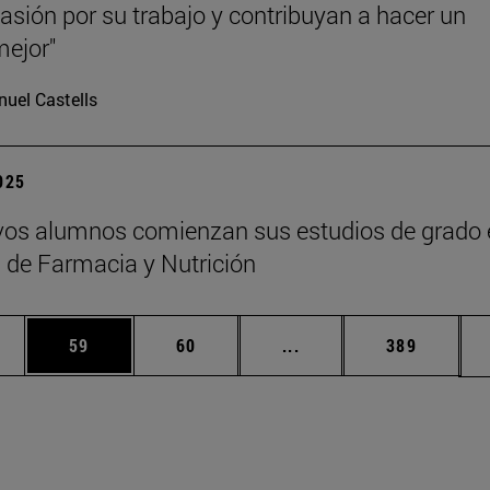
asión por su trabajo y contribuyan a hacer un
ejor"
uel Castells
2025
os alumnos comienzan sus estudios de grado 
 de Farmacia y Nutrición
edias Use TAB para desplazarse.
ina
Página
Página
Páginas intermedias Us
Página
59
60
...
389