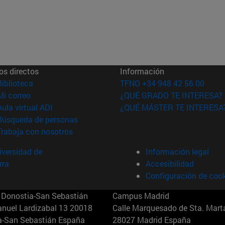
os directos
Información
(abre en nueva ventana)
Biblioteca
TFNO +34 948 42 56 00
(abre en nueva ventana)
Mi correo
¿QUÉ GRADO TE INTERESA?
(abre en nueva ventana)
Aula virtual ADI
¿QUÉ MÁSTER TE INTERESA
(abre en nueva ventana)
Búsqueda de personas
(abre en nueva ventana)
Trabaja con nosotros
versidad de
Información legal
rra
Accesibilidad
Configuración de coo
Donostia-San Sebastián
Campus Madrid
anuel Lardizabal 13 20018
Calle Marquesado de Sta. Marta
a-San Sebastián España
28027 Madrid España