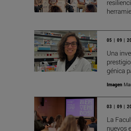
resilien
herramie
05 | 09 | 
Una inve
prestigio
génica p
Imagen
Man
03 | 09 | 
La Facul
nuevos e