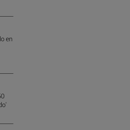
do en
50
do'