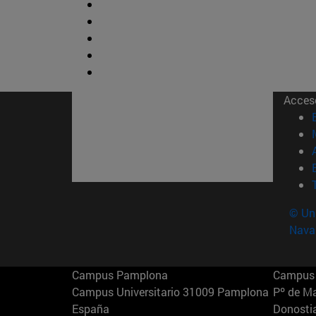
Acces
© Uni
Nava
Campus Pamplona
Campus 
Campus Universitario 31009 Pamplona
Pº de M
España
Donosti