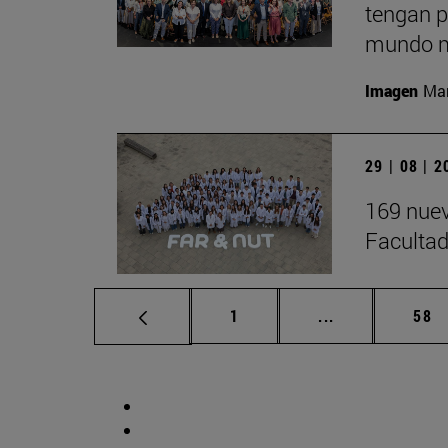
tengan p
mundo m
Imagen
Man
29 | 08 | 
169 nuev
Facultad
Página
Páginas interm
Pág
1
...
58