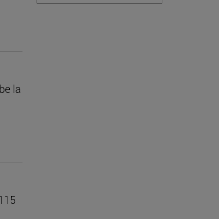
be la
 115