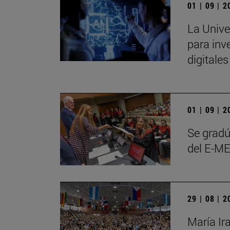
01 | 09 | 
La Unive
para inve
digitale
01 | 09 | 
Se gradú
del E-ME
29 | 08 | 
María Ir