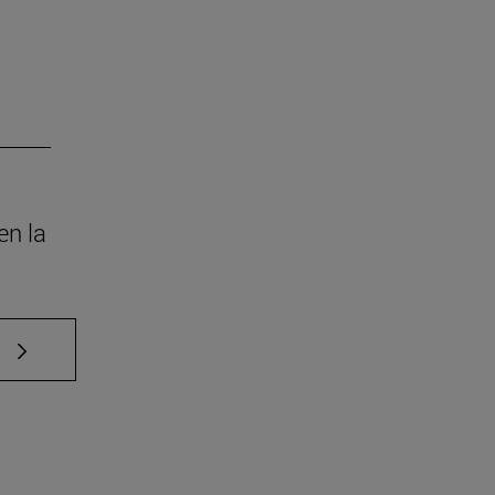
en la
e TAB para desplazarse.