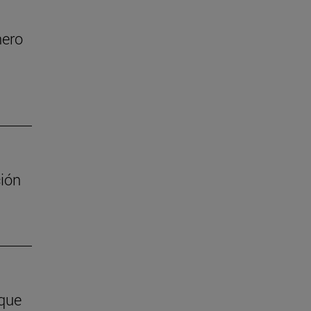
nero
ión
 que