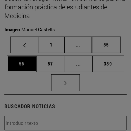
formación práctica de estudiantes de
Medicina
Imagen
Manuel Castells
Página
Páginas intermedias Us
Página
1
...
55
Página
Página
Páginas intermedias U
Página
56
57
...
389
BUSCADOR NOTICIAS