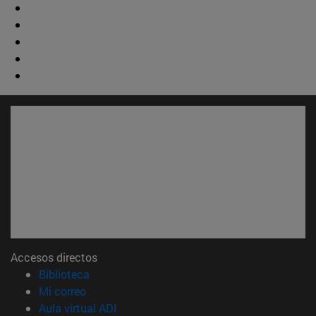
Accesos directos
(abre en nueva ventana)
Biblioteca
(abre en nueva ventana)
Mi correo
(abre en nueva ventana)
Aula virtual ADI