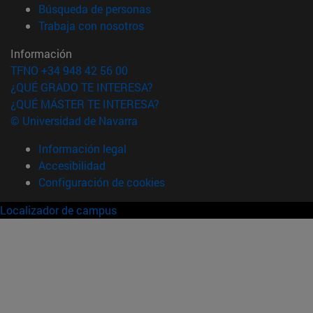
(abre en nueva ventana)
Búsqueda de personas
(abre en nueva ventana)
Trabaja con nosotros
Información
TFNO +34 948 42 56 00
¿QUÉ GRADO TE INTERESA?
¿QUÉ MÁSTER TE INTERESA?
© Universidad de Navarra
Información legal
Accesibilidad
Configuración de cookies
Localizador de campus