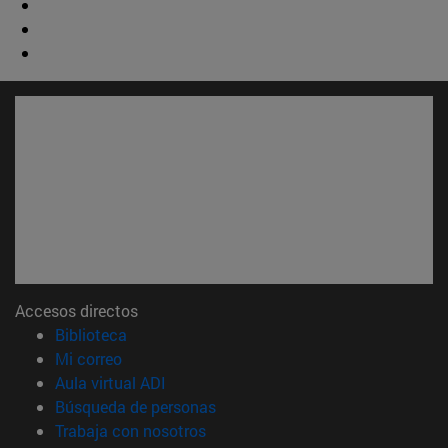
Accesos directos
(abre en nueva ventana)
Biblioteca
(abre en nueva ventana)
Mi correo
(abre en nueva ventana)
Aula virtual ADI
(abre en nueva ventana)
Búsqueda de personas
(abre en nueva ventana)
Trabaja con nosotros