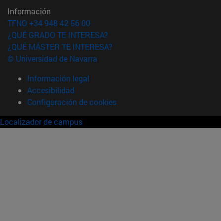
Información
TFNO +34 948 42 56 00
¿QUÉ GRADO TE INTERESA?
¿QUÉ MÁSTER TE INTERESA?
© Universidad de Navarra
Información legal
Accesibilidad
Configuración de cookies
Localizador de campus