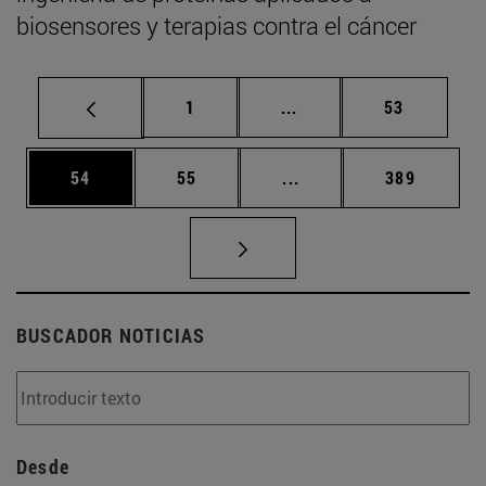
biosensores y terapias contra el cáncer
Página
Páginas intermedias Us
Página
1
...
53
Página
Página
Páginas intermedias U
Página
54
55
...
389
BUSCADOR NOTICIAS
Desde