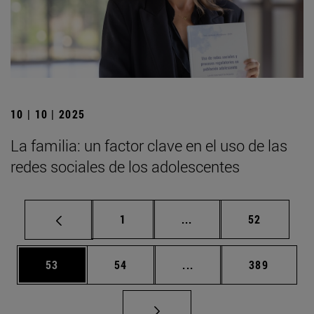
10 | 10 | 2025
La familia: un factor clave en el uso de las
redes sociales de los adolescentes
Página
Páginas intermedias Us
Página
1
...
52
Página
Página
Páginas intermedias U
Página
53
54
...
389