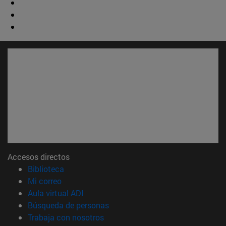
Accesos directos
(abre en nueva ventana)
Biblioteca
(abre en nueva ventana)
Mi correo
(abre en nueva ventana)
Aula virtual ADI
(abre en nueva ventana)
Búsqueda de personas
(abre en nueva ventana)
Trabaja con nosotros