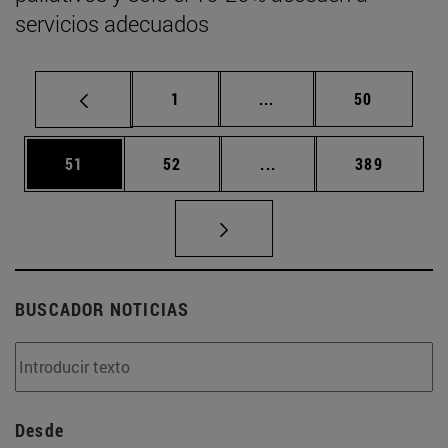
servicios adecuados
Página
Páginas intermedias Us
Página
1
...
50
Página
Página
Páginas intermedias U
Página
51
52
...
389
BUSCADOR NOTICIAS
Desde