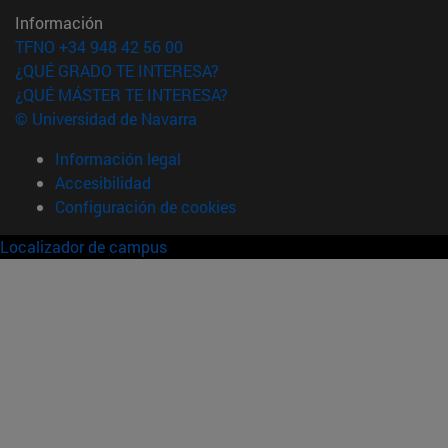
Información
TFNO +34 948 42 56 00
¿QUÉ GRADO TE INTERESA?
¿QUÉ MÁSTER TE INTERESA?
© Universidad de Navarra
Información legal
Accesibilidad
Configuración de cookies
Localizador de campus