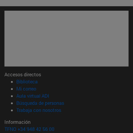
Accesos directos
(abre en nueva ventana)
Biblioteca
(abre en nueva ventana)
Mi correo
(abre en nueva ventana)
Aula virtual ADI
(abre en nueva ventana)
Búsqueda de personas
(abre en nueva ventana)
Trabaja con nosotros
Información
TFNO +34 948 42 56 00