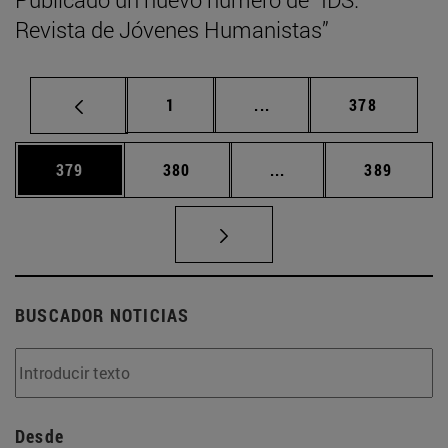
Revista de Jóvenes Humanistas”
Página
Páginas intermedias Us
Página
1
...
378
Página
Página
Páginas intermedias 
Página
379
380
...
389
BUSCADOR NOTICIAS
Desde