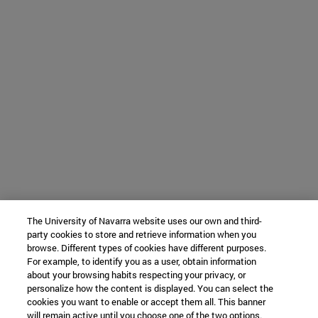
The University of Navarra website uses our own and third-
party cookies to store and retrieve information when you
browse. Different types of cookies have different purposes.
For example, to identify you as a user, obtain information
about your browsing habits respecting your privacy, or
personalize how the content is displayed. You can select the
cookies you want to enable or accept them all. This banner
will remain active until you choose one of the two options.