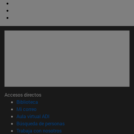
Accesos directos
(abre en nueva ventana)
Biblioteca
(abre en nueva ventana)
Mi correo
(abre en nueva ventana)
Aula virtual ADI
(abre en nueva ventana)
Búsqueda de personas
(abre en nueva ventana)
Trabaja con nosotros