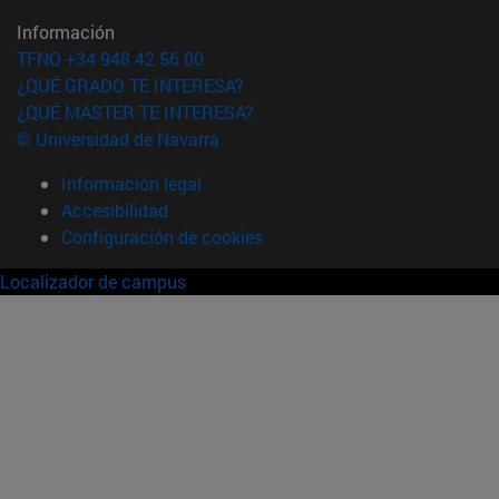
Información
TFNO +34 948 42 56 00
¿QUÉ GRADO TE INTERESA?
¿QUÉ MÁSTER TE INTERESA?
© Universidad de Navarra
Información legal
Accesibilidad
Configuración de cookies
Localizador de campus