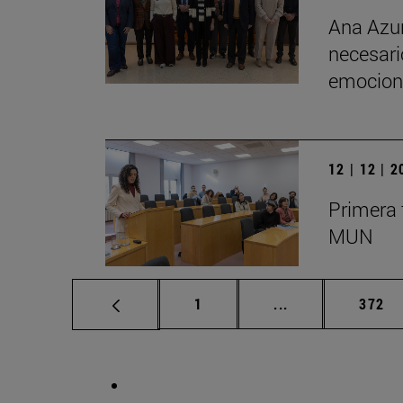
Ana Azur
necesario
emociona
12 | 12 | 
Primera 
MUN
Página
Páginas intermed
Págin
1
...
372