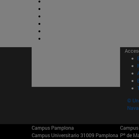
Acces
© Uni
Nava
Campus Pamplona
Campus 
Campus Universitario 31009 Pamplona
Pº de M