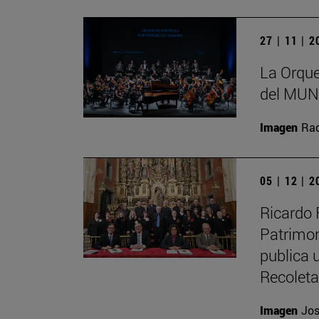
27 | 11 | 
La Orque
del MUN 
Imagen
Raq
05 | 12 | 
Ricardo 
Patrimon
publica u
Recolet
Imagen
Jos