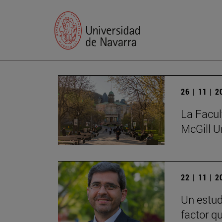
26 | 11 | 
La Facul
McGill U
22 | 11 | 
Un estud
factor q