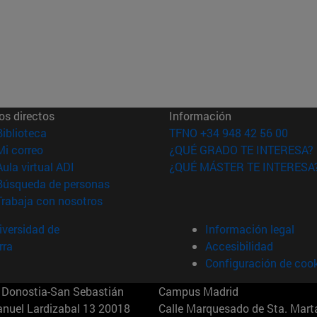
os directos
Información
(abre en nueva ventana)
Biblioteca
TFNO +34 948 42 56 00
(abre en nueva ventana)
Mi correo
¿QUÉ GRADO TE INTERESA?
(abre en nueva ventana)
Aula virtual ADI
¿QUÉ MÁSTER TE INTERESA
(abre en nueva ventana)
Búsqueda de personas
(abre en nueva ventana)
Trabaja con nosotros
versidad de
Información legal
rra
Accesibilidad
Configuración de coo
Donostia-San Sebastián
Campus Madrid
anuel Lardizabal 13 20018
Calle Marquesado de Sta. Marta