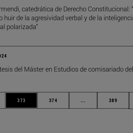
mendi, catedrática de Derecho Constitucional: 
 huir de la agresividad verbal y de la inteligenci
l polarizada”
2024
tesis del Máster en Estudios de comisariado de
ias Use TAB para desplazarse.
a
Página
Página
Páginas intermedias 
Página
373
374
...
389