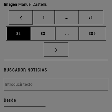
Imagen
Manuel Castells
Página
Páginas intermedias Us
Página
1
...
81
Página
Página
Páginas intermedias U
Página
82
83
...
389
BUSCADOR NOTICIAS
Desde