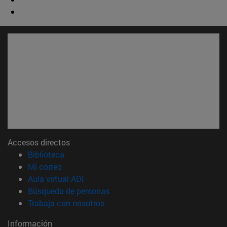
Accesos directos
(abre en nueva ventana)
Biblioteca
(abre en nueva ventana)
Mi correo
(abre en nueva ventana)
Aula virtual ADI
(abre en nueva ventana)
Búsqueda de personas
(abre en nueva ventana)
Trabaja con nosotros
Información