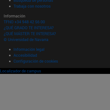
Búsqueda de personas
(abre en nueva ventana)
Trabaja con nosotros
Información
TFNO +34 948 42 56 00
¿QUÉ GRADO TE INTERESA?
¿QUÉ MÁSTER TE INTERESA?
© Universidad de Navarra
Información legal
Accesibilidad
Configuración de cookies
Localizador de campus