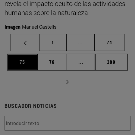
revela el impacto oculto de las actividades
humanas sobre la naturaleza
Imagen
Manuel Castells
Página
Páginas intermedias Us
Página
1
...
74
Página
Página
Páginas intermedias U
Página
75
76
...
389
BUSCADOR NOTICIAS