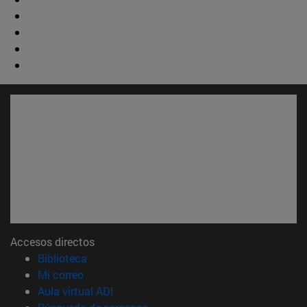
Accesos directos
(abre en nueva ventana)
Biblioteca
(abre en nueva ventana)
Mi correo
(abre en nueva ventana)
Aula virtual ADI
(abre en nueva ventana)