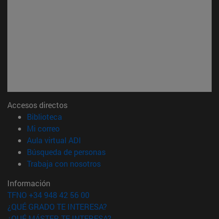
Accesos directos
(abre en nueva ventana)
Biblioteca
(abre en nueva ventana)
Mi correo
(abre en nueva ventana)
Aula virtual ADI
(abre en nueva ventana)
Búsqueda de personas
(abre en nueva ventana)
Trabaja con nosotros
Información
TFNO +34 948 42 56 00
¿QUÉ GRADO TE INTERESA?
¿QUÉ MÁSTER TE INTERESA?