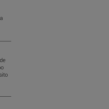
la
 de
po
sito