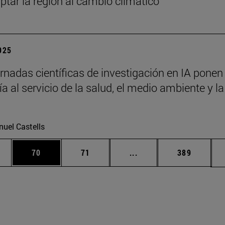
ptar la región al cambio climático
2025
rnadas científicas de investigación en IA ponen 
a al servicio de la salud, el medio ambiente y la
uel Castells
edias Use TAB para desplazarse.
ina
Página
Página
Páginas intermedias Us
Página
70
71
...
389