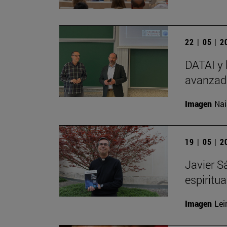
22 | 05 | 
DATAI y 
avanzada
Imagen
Nai
19 | 05 | 
Javier S
espiritu
Imagen
Lei