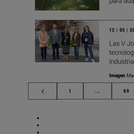
para ada
13 | 05 | 
Las V Jo
tecnologí
industria
Imagen
Man
Página
Páginas interm
Pág
1
...
69