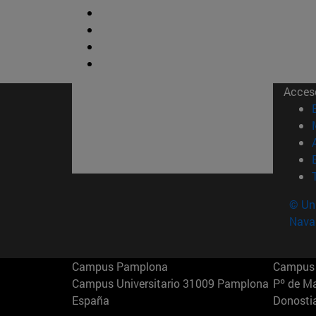
Acces
© Uni
Nava
Campus Pamplona
Campus 
Campus Universitario 31009 Pamplona
Pº de M
España
Donosti