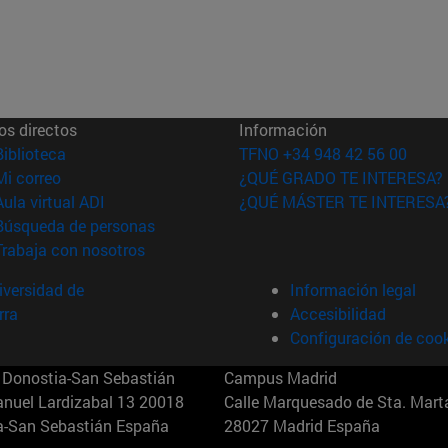
os directos
Información
(abre en nueva ventana)
Biblioteca
TFNO +34 948 42 56 00
(abre en nueva ventana)
Mi correo
¿QUÉ GRADO TE INTERESA?
(abre en nueva ventana)
Aula virtual ADI
¿QUÉ MÁSTER TE INTERESA
(abre en nueva ventana)
Búsqueda de personas
(abre en nueva ventana)
Trabaja con nosotros
versidad de
Información legal
rra
Accesibilidad
Configuración de coo
Donostia-San Sebastián
Campus Madrid
anuel Lardizabal 13 20018
Calle Marquesado de Sta. Marta
a-San Sebastián España
28027 Madrid España