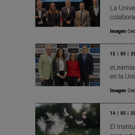
La Unive
colabora
Imagen
Ced
15 | 05 | 
eLearnia
en la Un
Imagen
Ced
14 | 05 | 
El Insti