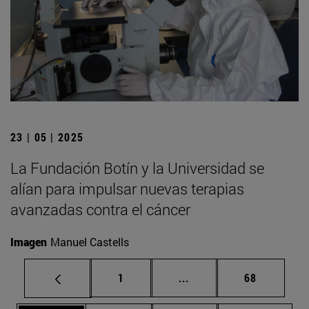
23 | 05 | 2025
La Fundación Botín y la Universidad se
alían para impulsar nuevas terapias
avanzadas contra el cáncer
Imagen
Manuel Castells
Página
Páginas intermedias Us
Página
1
...
68