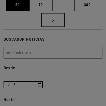
Página
Página
Páginas intermedias U
Página
69
70
...
389
BUSCADOR NOTICIAS
Desde
Hasta