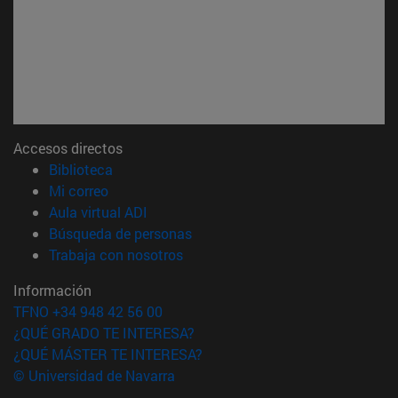
Accesos directos
(abre en nueva ventana)
Biblioteca
(abre en nueva ventana)
Mi correo
(abre en nueva ventana)
Aula virtual ADI
(abre en nueva ventana)
Búsqueda de personas
(abre en nueva ventana)
Trabaja con nosotros
Información
TFNO +34 948 42 56 00
¿QUÉ GRADO TE INTERESA?
¿QUÉ MÁSTER TE INTERESA?
© Universidad de Navarra