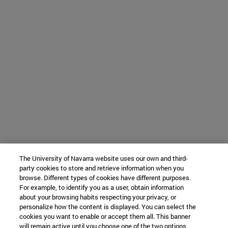
The University of Navarra website uses our own and third-
party cookies to store and retrieve information when you
browse. Different types of cookies have different purposes.
For example, to identify you as a user, obtain information
about your browsing habits respecting your privacy, or
personalize how the content is displayed. You can select the
cookies you want to enable or accept them all. This banner
will remain active until you choose one of the two options.