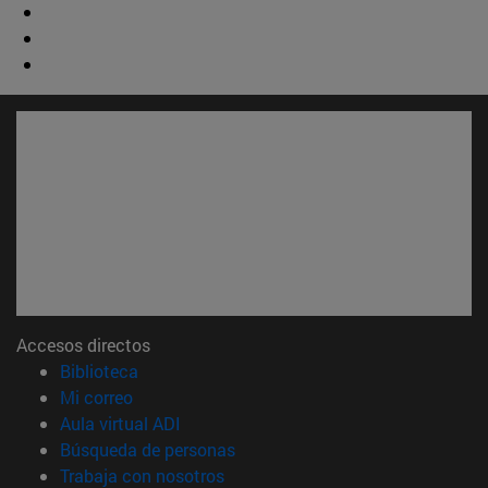
Accesos directos
(abre en nueva ventana)
Biblioteca
(abre en nueva ventana)
Mi correo
(abre en nueva ventana)
Aula virtual ADI
(abre en nueva ventana)
Búsqueda de personas
(abre en nueva ventana)
Trabaja con nosotros