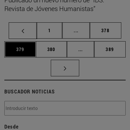
Revista de Jóvenes Humanistas”
Página
Páginas intermedias Us
Página
1
...
378
Página
Página
Páginas intermedias 
Página
379
380
...
389
BUSCADOR NOTICIAS
Desde