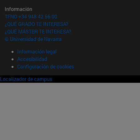
Información
TFNO +34 948 42 56 00
¿QUÉ GRADO TE INTERESA?
¿QUÉ MÁSTER TE INTERESA?
© Universidad de Navarra
Información legal
Accesibilidad
Configuración de cookies
Localizador de campus