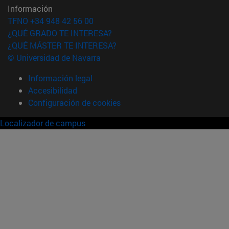
Información
TFNO +34 948 42 56 00
¿QUÉ GRADO TE INTERESA?
¿QUÉ MÁSTER TE INTERESA?
© Universidad de Navarra
Información legal
Accesibilidad
Configuración de cookies
Localizador de campus