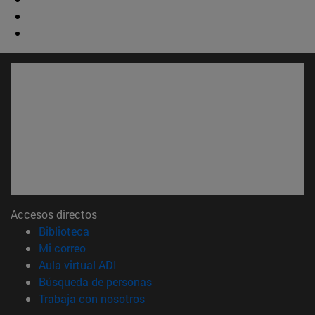
Accesos directos
(abre en nueva ventana)
Biblioteca
(abre en nueva ventana)
Mi correo
(abre en nueva ventana)
Aula virtual ADI
(abre en nueva ventana)
Búsqueda de personas
(abre en nueva ventana)
Trabaja con nosotros