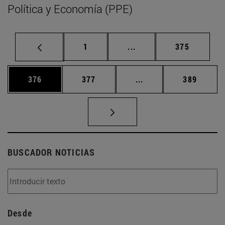
Política y Economía (PPE)
Página
Páginas intermedias Us
Página
1
...
375
Página
Página
Páginas intermedias 
Página
376
377
...
389
BUSCADOR NOTICIAS
Desde