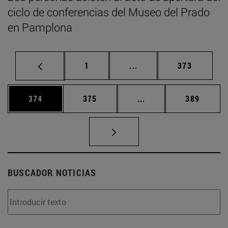
ciclo de conferencias del Museo del Prado
en Pamplona
Página
Páginas intermedias Us
Página
1
...
373
Página
Página
Páginas intermedias 
Página
374
375
...
389
BUSCADOR NOTICIAS