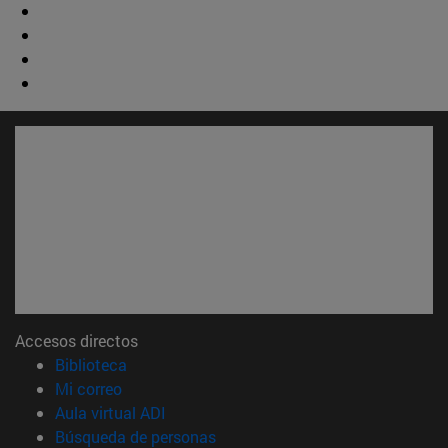
Accesos directos
(abre en nueva ventana)
Biblioteca
(abre en nueva ventana)
Mi correo
(abre en nueva ventana)
Aula virtual ADI
(abre en nueva ventana)
Búsqueda de personas