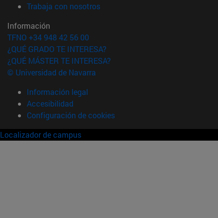
(abre en nueva ventana)
Trabaja con nosotros
Información
TFNO +34 948 42 56 00
¿QUÉ GRADO TE INTERESA?
¿QUÉ MÁSTER TE INTERESA?
© Universidad de Navarra
Información legal
Accesibilidad
Configuración de cookies
Localizador de campus