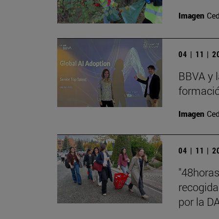
Imagen
Ced
04 | 11 | 
BBVA y l
formació
Imagen
Ced
04 | 11 | 
"48hora
recogida
por la 