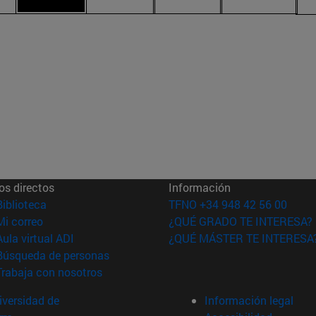
os directos
Información
(abre en nueva ventana)
Biblioteca
TFNO +34 948 42 56 00
(abre en nueva ventana)
Mi correo
¿QUÉ GRADO TE INTERESA?
(abre en nueva ventana)
Aula virtual ADI
¿QUÉ MÁSTER TE INTERESA
(abre en nueva ventana)
Búsqueda de personas
(abre en nueva ventana)
Trabaja con nosotros
versidad de
Información legal