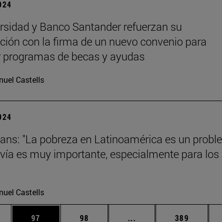
2024
rsidad y Banco Santander refuerzan su
ción con la firma de un nuevo convenio para
r programas de becas y ayudas
uel Castells
2024
ans: "La pobreza en Latinoamérica es un prob
vía es muy importante, especialmente para los
uel Castells
edias Use TAB para desplazarse.
ina
Página
Página
Páginas intermedias Us
Página
97
98
...
389