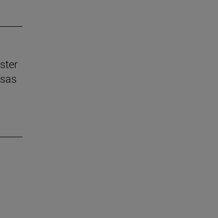
ster
esas