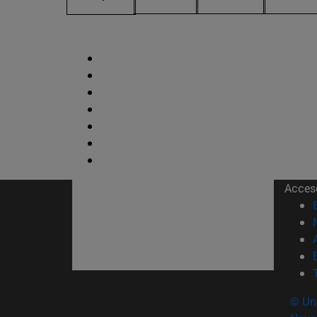
Acces
© Uni