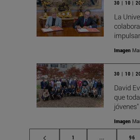
30 | 10 | 
La Unive
colabora
impulsa
Imagen
Man
30 | 10 | 
David Ev
que toda
jóvenes"
Imagen
Man
Página
Páginas interm
Pág
1
...
96