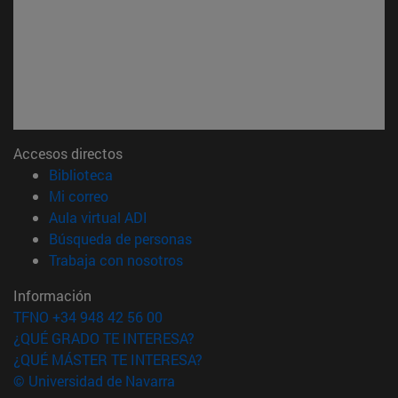
Accesos directos
(abre en nueva ventana)
Biblioteca
(abre en nueva ventana)
Mi correo
(abre en nueva ventana)
Aula virtual ADI
(abre en nueva ventana)
Búsqueda de personas
(abre en nueva ventana)
Trabaja con nosotros
Información
TFNO +34 948 42 56 00
¿QUÉ GRADO TE INTERESA?
¿QUÉ MÁSTER TE INTERESA?
© Universidad de Navarra