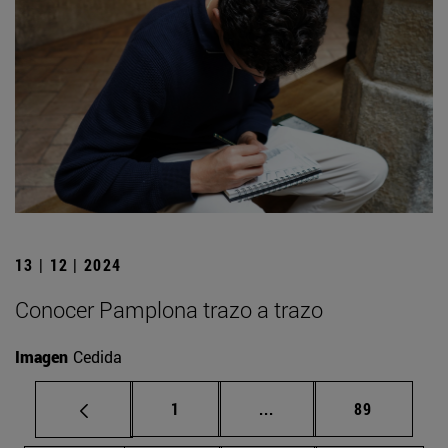
13 | 12 | 2024
Conocer Pamplona trazo a trazo
Imagen
Cedida
Página
Páginas intermedias Us
Página
1
...
89