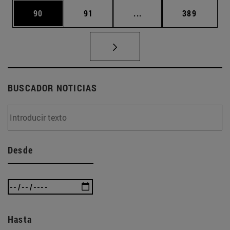
Página
Página
Páginas intermedias U
Página
90
91
...
389
BUSCADOR NOTICIAS
Desde
Hasta