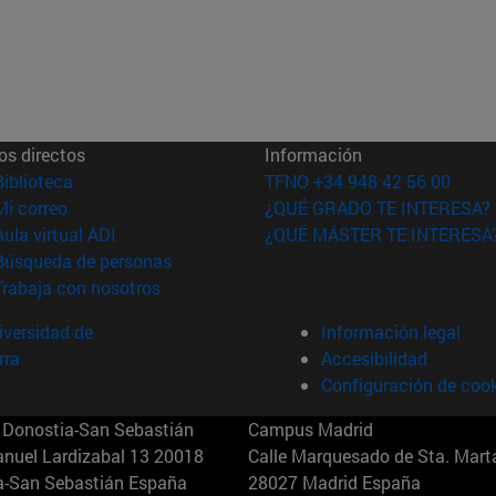
os directos
Información
(abre en nueva ventana)
Biblioteca
TFNO +34 948 42 56 00
(abre en nueva ventana)
Mi correo
¿QUÉ GRADO TE INTERESA?
(abre en nueva ventana)
Aula virtual ADI
¿QUÉ MÁSTER TE INTERESA
(abre en nueva ventana)
Búsqueda de personas
(abre en nueva ventana)
Trabaja con nosotros
versidad de
Información legal
rra
Accesibilidad
Configuración de coo
Donostia-San Sebastián
Campus Madrid
anuel Lardizabal 13 20018
Calle Marquesado de Sta. Marta
a-San Sebastián España
28027 Madrid España