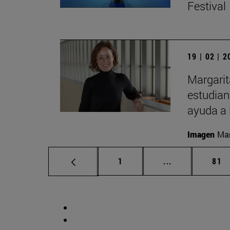
Festival
19 | 02 | 
Margarit
estudian
ayuda a 
Imagen
Man
Página
Páginas interm
Pág
1
...
81