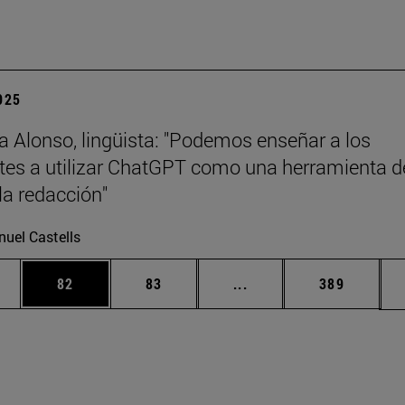
2025
a Alonso, lingüista: "Podemos enseñar a los
tes a utilizar ChatGPT como una herramienta d
la redacción"
uel Castells
edias Use TAB para desplazarse.
ina
Página
Página
Páginas intermedias Us
Página
82
83
...
389