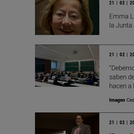
21 | 02 | 
Emma Lóp
la Junta
21 | 02 | 
“Debemos
saben de
hacen a 
Imagen
Ced
21 | 02 | 