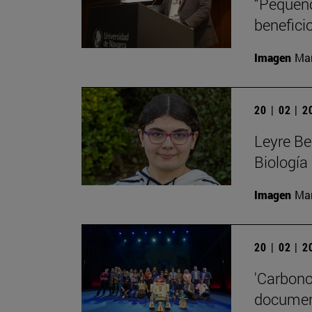
“Pequeño
beneficio
Imagen
Man
20 | 02 | 
Leyre Be
Biología
Imagen
Man
20 | 02 | 
'Carbono
document