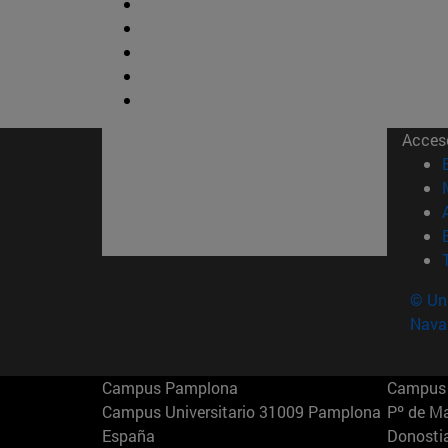
Acces
© Uni
Nava
Campus Pamplona
Campus 
Campus Universitario 31009 Pamplona
Pº de M
España
Donosti