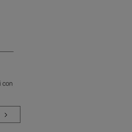
i con
e TAB para desplazarse.