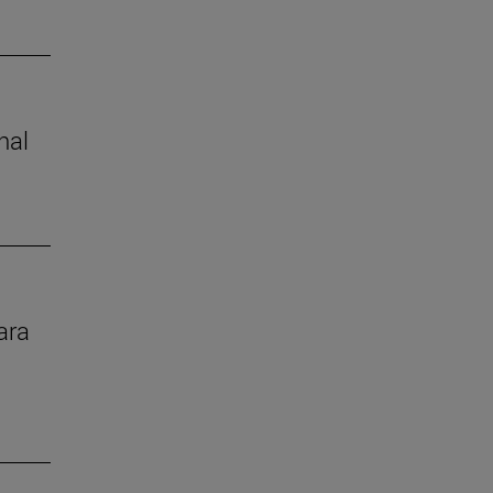
nal
ara