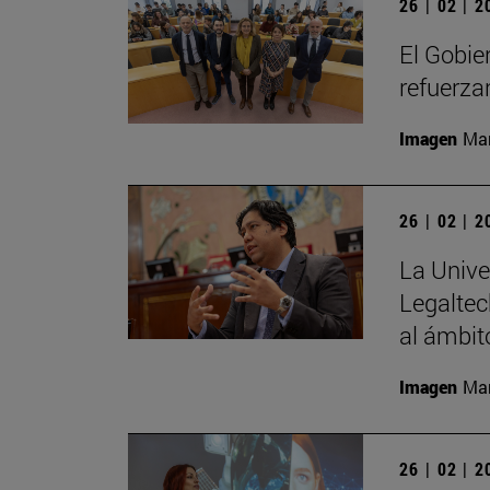
26 | 02 | 
El Gobie
refuerza
Imagen
Man
26 | 02 | 
La Unive
Legaltec
al ámbito
Imagen
Man
26 | 02 | 