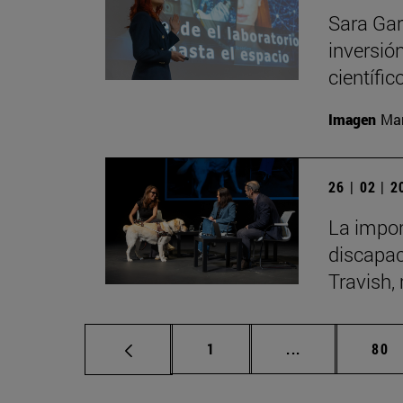
Sara Gar
inversió
científic
Imagen
Man
26 | 02 | 
La impor
discapac
Travish, 
Página
Páginas interm
Pág
1
...
80