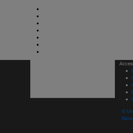
Acces
© Uni
Nava