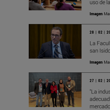
uso de l
Imagen
Man
28 | 02 | 
La Facult
san Isido
Imagen
Man
27 | 02 | 
"La indus
adecuado
mercado