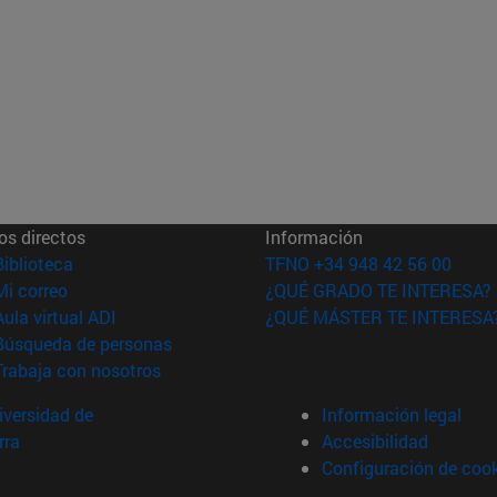
os directos
Información
(abre en nueva ventana)
Biblioteca
TFNO +34 948 42 56 00
(abre en nueva ventana)
Mi correo
¿QUÉ GRADO TE INTERESA?
(abre en nueva ventana)
Aula virtual ADI
¿QUÉ MÁSTER TE INTERESA
(abre en nueva ventana)
Búsqueda de personas
(abre en nueva ventana)
Trabaja con nosotros
versidad de
Información legal
rra
Accesibilidad
Configuración de coo