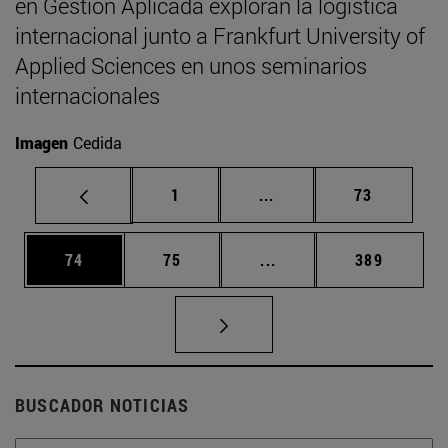
en Gestión Aplicada exploran la logística
internacional junto a Frankfurt University of
Applied Sciences en unos seminarios
internacionales
Imagen
Cedida
Página
Páginas intermedias Us
Página
1
...
73
Página
Página
Páginas intermedias U
Página
74
75
...
389
BUSCADOR NOTICIAS