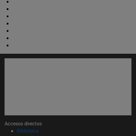
Accesos directos
(abre en nueva ventana)
Biblioteca