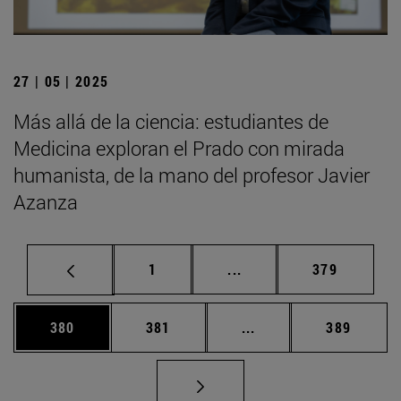
27 | 05 | 2025
Más allá de la ciencia: estudiantes de
Medicina exploran el Prado con mirada
humanista, de la mano del profesor Javier
Azanza
Página
Páginas intermedias Us
Página
1
...
379
Página
Página
Páginas intermedias 
Página
380
381
...
389